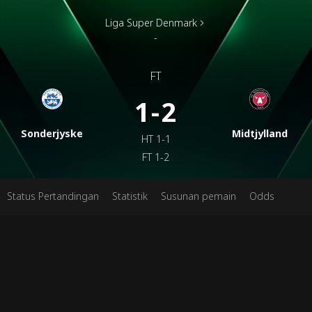
Liga Super Denmark
-
FT
1-2
Sonderjyske
Midtjylland
HT
1-1
FT
1-2
Status Pertandingan
Statistik
Susunan pemain
Odds
Tent