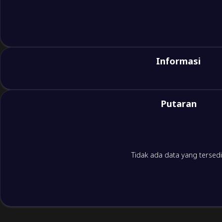
Informasi
Putaran
Tidak ada data yang tersed