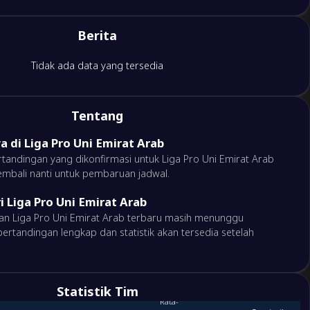
Berita
Tidak ada data yang tersedia
Tentang
a di Liga Pro Uni Emirat Arab
tandingan yang dikonfirmasi untuk Liga Pro Uni Emirat Arab
 kembali nanti untuk pembaruan jadwal.
i Liga Pro Uni Emirat Arab
gan Liga Pro Uni Emirat Arab terbaru masih menunggu
ertandingan lengkap dan statistik akan tersedia setelah
Statistik Tim
Rata-