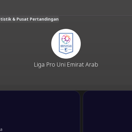
atistik & Pusat Pertandingan
Liga Pro Uni Emirat Arab
ia