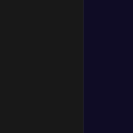
Intersep
Tembakan
Diblok
Sapuan
Kartu
Kuning
Kartu
Merah
Membentur
Tiang
Dribel
Sukses
Dribel