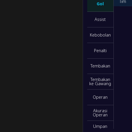
Tim
Gol
Assist
Kebobolan
Penalti
Tembakan
Tembakan
ke Gawang
Operan
Akurasi
Operan
Umpan
Kunci