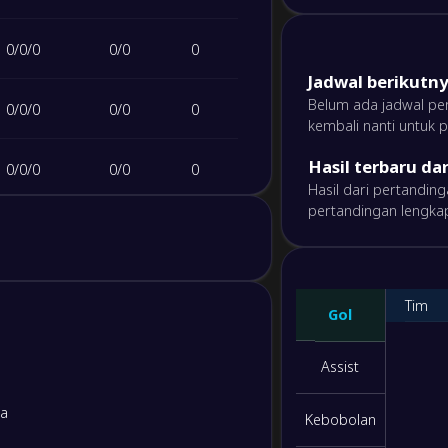
0
/
0
/
0
0
/
0
0
Jadwal berikutny
Belum ada jadwal pert
0
/
0
/
0
0
/
0
0
kembali nanti untuk 
Hasil terbaru dar
0
/
0
/
0
0
/
0
0
Hasil dari pertandin
pertandingan lengkap 
0
/
0
/
0
0
/
0
0
0
/
0
/
0
0
/
0
0
Tim
Gol
0
/
0
/
0
0
/
0
0
Assist
0
/
0
/
0
0
/
0
0
ia
Kebobolan