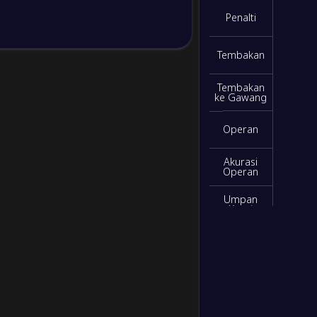
0
/
0
/
0
0
/
0
0
Penalti
Tembakan
0
/
0
/
0
0
/
0
0
Tembakan
ke Gawang
0
/
0
/
0
0
/
0
0
Operan
0
/
0
/
0
0
/
0
0
Akurasi
Operan
0
/
0
/
0
0
/
0
0
Umpan
Kunci
Intersep
Tembakan
Diblok
Sapuan