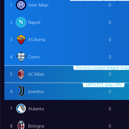
1
Inter Milan
0
2
Napoli
0
3
AS Roma
0
4
Como
0
Europa League league stag
5
AC Milan
0
UEFA ECL play-offs
6
Juventus
0
7
Atalanta
0
8
Bologna
0