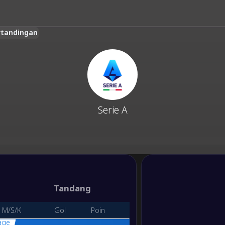
ertandingan
Serie A
Tandang
M/S/K
Gol
Poin
age