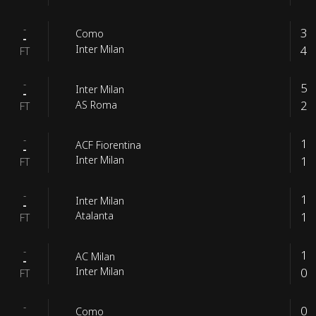
-
3
Como
-
4
Inter Milan
FT
-
5
Inter Milan
-
2
AS Roma
FT
-
1
ACF Fiorentina
-
1
Inter Milan
FT
-
1
Inter Milan
-
1
Atalanta
FT
-
1
AC Milan
-
0
Inter Milan
FT
-
0
Como