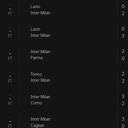
-
0
Lazio
-
2
Inter Milan
FT
-
0
Lazio
-
3
Inter Milan
FT
-
2
Inter Milan
-
0
Parma
FT
-
2
Torino
-
2
Inter Milan
FT
-
3
Inter Milan
-
2
Como
FT
-
3
Inter Milan
-
0
Cagliari
FT