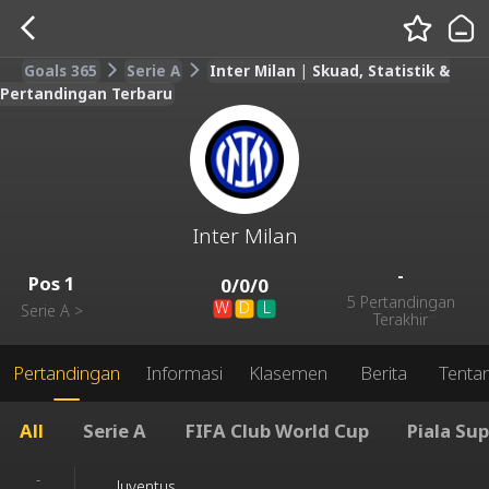
Goals 365
Serie A
Inter Milan | Skuad, Statistik &
Pertandingan Terbaru
Inter Milan
-
Pos
1
0
/
0
/
0
5 Pertandingan
W
D
L
Serie A
>
Terakhir
Pertandingan
Informasi
Klasemen
Berita
Tenta
All
Serie A
FIFA Club World Cup
Piala Su
-
Juventus