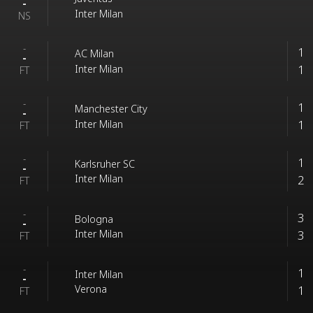
-
Inter Milan
NS
-
1
AC Milan
-
1
Inter Milan
FT
-
1
Manchester City
-
1
Inter Milan
FT
-
1
Karlsruher SC
-
2
Inter Milan
FT
-
3
Bologna
-
3
Inter Milan
FT
-
1
Inter Milan
-
1
Verona
FT