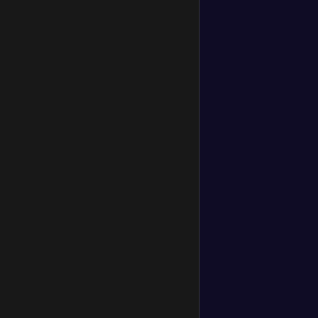
21
Pelanggara
n
22
Dilanggar
23
Kehilangan
Bola
24
25
26
27
28