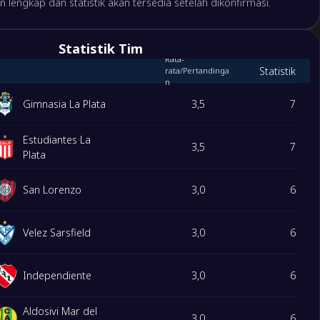
lengkap dan statistik akan tersedia setelah dikonfirmasi.
Statistik Tim
Rata-
Statistik
rata/Pertandinga
n
Gimnasia La Plata
3,5
7
Estudiantes La
3,5
7
Plata
San Lorenzo
3,0
6
Velez Sarsfield
3,0
6
Independiente
3,0
6
Aldosivi Mar del
3,0
6