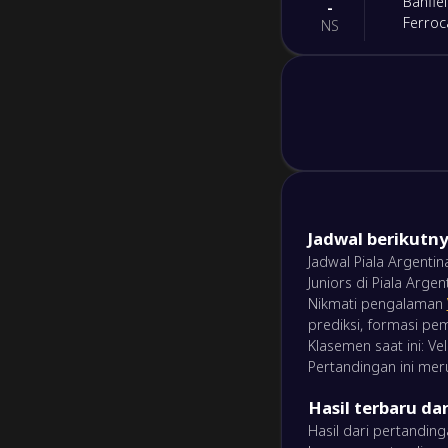
Banfie
-
Ferroc
NS
-
Atleti
-
Indepe
NS
Jadwal berikutny
Jadwal Piala Argenti
Juniors di Piala Arge
Nikmati pengalaman
prediksi, formasi pema
Klasemen saat ini: Vel
Pertandingan ini mer
Hasil terbaru dar
Hasil dari pertandin