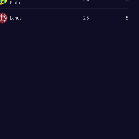
Plata
Lanus
2,5
5
Racing Club
2,5
5
Belgrano
2,5
5
Atletico Tucuman
2,5
5
Instituto
2,0
4
Banfield
2,0
4
Boca Juniors
2,0
4