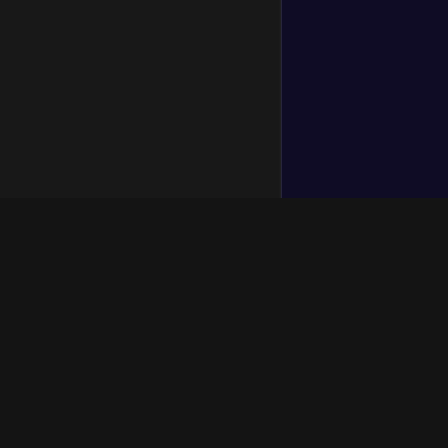
29
30
31
32
33
34
35