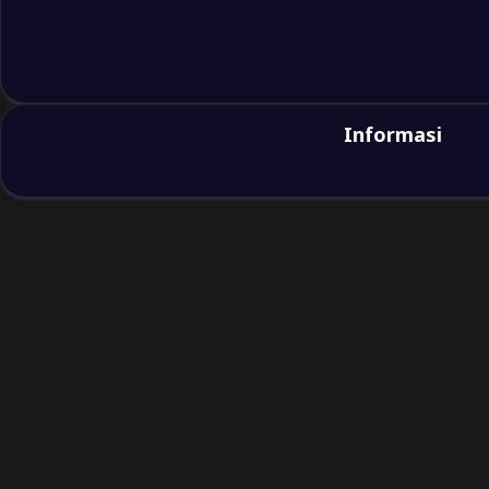
Informasi