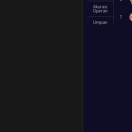
Akurasi
Operan
7
Umpan
Kunci
8
Intersep
9
Tembakan
Diblok
10
Sapuan
Kartu
11
Kuning
Kartu
Merah
12
Membentur
Tiang
13