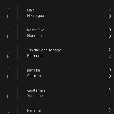
-
2
Haiti
-
0
Nikaragua
FT
-
0
Kosta Rika
-
0
Honduras
FT
-
2
Trinidad dan Tobago
-
2
Bermuda
FT
-
0
Jamaika
-
0
Curacao
FT
-
3
Guatemala
-
1
Suriname
FT
-
3
Panama
-