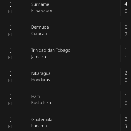
-
4
Suriname
-
0
El Salvador
FT
-
0
Bermuda
-
7
Curacao
FT
-
1
Trinidad dan Tobago
-
1
Jamaika
FT
-
2
Nikaragua
-
0
Honduras
FT
-
1
Haiti
-
0
Kosta Rika
FT
-
2
Guatemala
-
3
Panama
FT