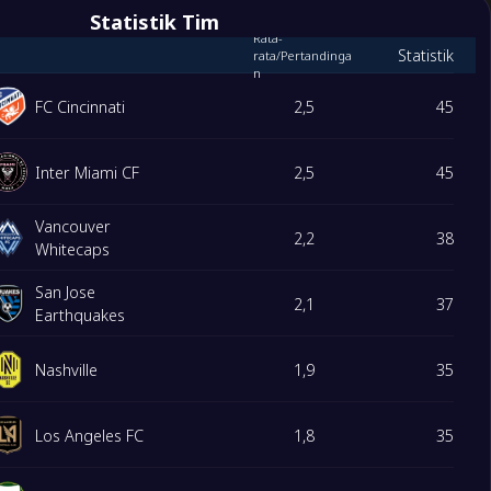
Statistik Tim
Rata-
Statistik
rata/Pertandinga
tte FC
n
bus Crew
FC Cincinnati
2,5
45
a United
ng Merah New York
Inter Miami CF
2,5
45
Vancouver
2,2
38
1
Whitecaps
San Jose
2,1
37
Earthquakes
Nashville
1,9
35
Los Angeles FC
1,8
35