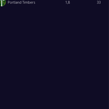
Portland Timbers
1,8
33
FC Dallas
1,8
32
Chicago Fire
1,9
32
San Diego FC
1,8
32
New York City FC
1,7
31
Kota Orlando
1,7
30
Charlotte FC
1,6
29
Banteng Merah
1,6
29
New York