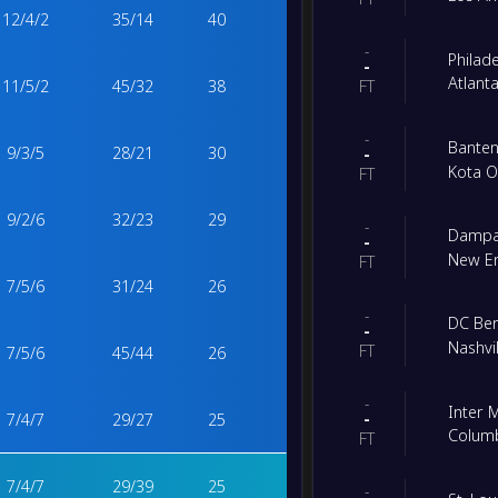
12
/
4
/
2
35
/
14
40
-
Philad
-
Atlant
11
/
5
/
2
45
/
32
38
FT
-
Bante
9
/
3
/
5
28
/
21
30
-
Kota O
FT
9
/
2
/
6
32
/
23
29
-
Dampa
-
New En
FT
7
/
5
/
6
31
/
24
26
-
DC Ber
-
Nashvil
FT
7
/
5
/
6
45
/
44
26
-
Inter 
-
7
/
4
/
7
29
/
27
25
Colum
FT
7
/
4
/
7
29
/
39
25
-