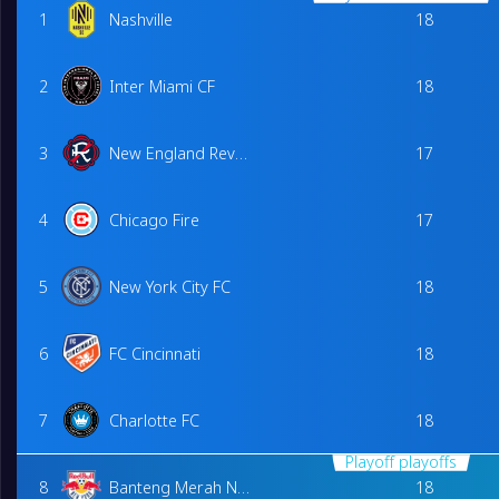
1
Nashville
18
2
Inter Miami CF
18
3
New England Revolution
17
4
Chicago Fire
17
5
New York City FC
18
6
FC Cincinnati
18
7
Charlotte FC
18
Playoff playoffs
8
Banteng Merah New York
18