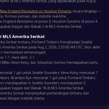
amo di MLS Amerika Serikat, yang dijadwalkan pada Aug 8,
.
0
axy
New England Revolution vs Houston Dynamo
secara lengkap —
0
las
i, formasi pemain, dan statistik real-time.
w England Revolution di posisi 3, Houston Dynamo di posisi 4.
2
nd Timbers
upakan bagian dari Babak 3 di MLS Amerika Serikat.
1
e Sounders
ri MLS Amerika Serikat
ka Serikat terbaru, Portland Timbers menghadapi Seattle
gland Revolution
Amerika Serikat pada Aug 2, 2026, 2:50:00 AM UTC. Skor akhir:
on Dynamo
ers memastikan kemenangan).
 1-1. Hasil akhir: 2-1.
l Miller, Kevin Kelsy, dan Sebastian Gomez mendapatkan kartu
o FC
gland Revolution
mencetak 1 gol untuk Seattle Sounders. Kevin Kelsy mencetak 1
imbers. Brandon Bye mencetak 1 gol untuk Portland Timbers.
bers mendapatkan 4, Seattle Sounders mendapatkan 5.
rlando
upakan bagian dari Babak 18 di MLS Amerika Serikat.
innati
 Amerika Serikat menampilkan pertandingan terbaru dan
ead dengan statistik utama.
k Montreal
satu