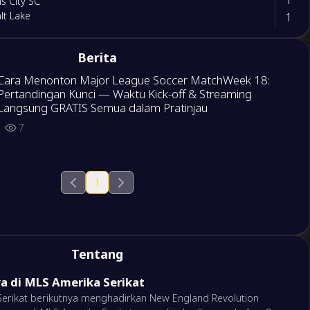
is City SC
1
lt Lake
1
Berita
ota United FC
1
ego FC
Cara Menonton Major League Soccer MatchWeek 18:
Pertandingan Kunci — Waktu Kick-off & Streaming
Langsung GRATIS Semua dalam Pratinjau
0
sas City
2
on Dynamo
7
2
o Fire
1
tte FC
1
1
do Rapids
0
 FC
Tentang
4
innati
a di MLS Amerika Serikat
2
se Earthquakes
Serikat berikutnya menghadirkan New England Revolution