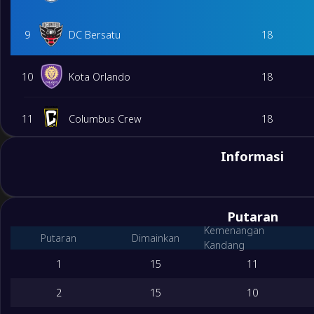
9
DC Bersatu
18
10
Kota Orlando
18
11
Columbus Crew
18
Informasi
12
Toronto FC
18
13
Philadelphia Union
18
Putaran
Kemenangan
Putaran
Dimainkan
14
Dampak Montreal
18
Kandang
1
15
11
15
Atlanta United
18
2
15
10