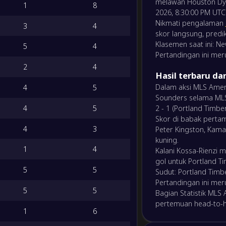
melawan Houston Dyn
M/S/K
Gol
Poin
1
8
-
2026, 8:30:00 PM UTC
LA Gal
-
Nikmati pengalaman
FC Dal
3
4
FT
10
/
4
/
3
38
/
17
34
skor langsung, prediks
Klasemen saat ini: Ne
5
4
-
Portla
Pertandingan ini mer
-
10
/
4
/
5
35
/
19
34
Seattl
FT
2
4
Hasil terbaru da
Dalam aksi MLS Ameri
4
5
10
/
3
/
5
37
/
24
33
-
New En
-
Sounders selama MLS 
Houst
NS
4
5
2 - 1 (Portland Timb
9
/
2
/
6
25
/
24
29
Skor di babak pertama:
4
3
Peter Kingston, Kama
-
Toront
-
kuning.
New En
NS
8
/
3
/
6
29
/
25
27
1
4
Kalani Kossa-Rienzi 
gol untuk Portland T
5
5
-
Sudut: Portland Tim
Kota O
-
7
/
6
/
5
32
/
25
27
Pertandingan ini mer
FC Cinc
NS
5
5
Bagian Statistik MLS
pertemuan head-to-h
7
/
5
/
6
24
/
24
26
-
1
6
Dampa
-
DC Ber