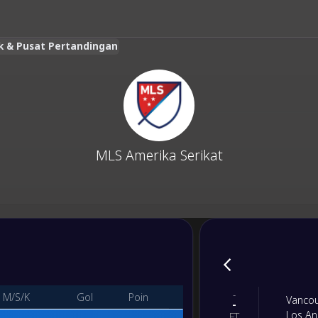
ik & Pusat Pertandingan
MLS Amerika Serikat
-
M/S/K
Gol
Poin
Vancou
-
Los An
FT