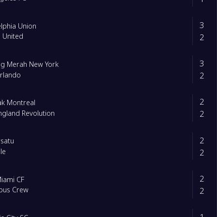
3
elphia Union
2
a United
3
ng Merah New York
2
rlando
2
k Montreal
2
gland Revolution
2
satu
2
le
2
Miami CF
2
bus Crew
1