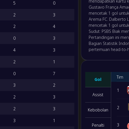
mendapatkan kartu k
5
0
8
/
10
/
16
39
/
59
34
-
Gustavo França Amad
Persis
-
mencetak 1 gol untuk 
Perse
2
3
FT
Arema FC. Dalberto L
5
/
5
/
24
22
/
65
20
mencetak 1 gol untuk
2
4
-
Persija
Sudut: PSBS Biak me
-
Persi
Pertandingan ini mer
FT
0
3
4
/
6
/
24
31
/
95
18
Bagian Statistik Ind
pertemuan head-to-h
4
3
-
Persit
-
Persij
FT
2
1
0
7
-
PSIM Y
Tim
-
Gol
Malut 
FT
3
2
1
Assist
2
3
-
Bhaya
-
Madur
FT
2
2
3
Kebobolan
-
3
1
Bali B
-
3
Penalti
Borne