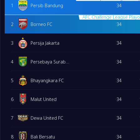
1
Persib Bandung
34
AFC Challenge League Playo
2
Borneo FC
34
3
Persija Jakarta
34
4
Persebaya Surabaya
34
5
Bhayangkara FC
34
6
Malut United
34
7
Dewa United FC
34
8
Bali Bersatu
34