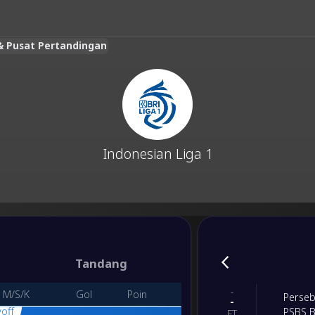
 & Pusat Pertandingan
Indonesian Liga 1
Tandang
-
M/S/K
Gol
Poin
Perse
-
off
PSBS B
FT