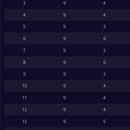
3
9
4
16
Persis Solo FC
34
4
9
4
17
Semen Padang
34
5
9
3
6
9
6
18
PSBS Biak
34
7
9
2
8
9
6
9
9
2
10
9
4
11
9
4
12
9
4
13
9
5