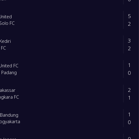
5
United
2
 Solo FC
3
Kediri
2
 FC
1
United FC
0
 Padang
2
akassar
1
ngkara FC
1
b Bandung
0
ogyakarta
0