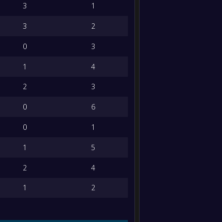
Kartu
3
1
11
Kuning
3
2
Kartu
Merah
12
0
3
Membentur
Tiang
1
4
13
Dribel
2
3
14
0
6
Sukses
Dribel
0
1
15
Offside
1
5
16
Tendangan
Sudut
2
4
Umpan
17
1
2
Silang
Akurasi
Umpan
18