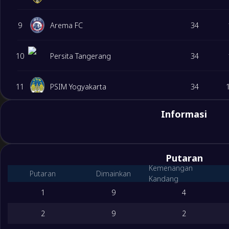
9
Arema FC
34
10
Persita Tangerang
34
11
PSIM Yogyakarta
34
Informasi
12
Persik Kediri
34
13
Persijap Jepara
34
Putaran
Kemenangan
Putaran
Dimainkan
14
Madura United
34
Kandang
1
9
4
15
PSM Makassar
34
2
9
2
Degrade Team