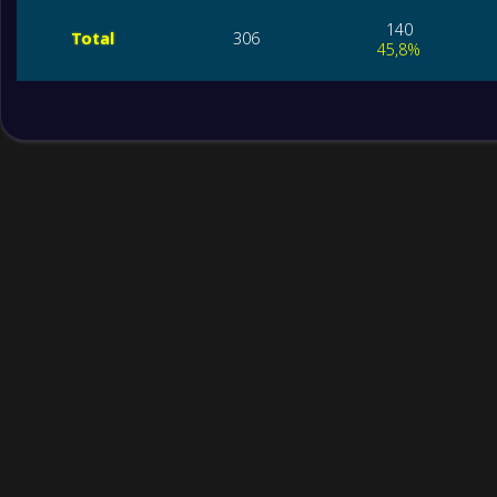
140
Total
306
45,8%