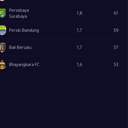
Persebaya
1,8
61
0
 Padang
Surabaya
7
baya Surabaya
Persib Bandung
1,7
59
2
iak
5
 FC
Bali Bersatu
1,7
57
Bhayangkara FC
1,6
53
1
Arema FC
1,6
53
Dewa United FC
1,3
44
PSIM Yogyakarta
1,3
43