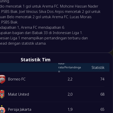
uning.
0
io mencetak 1 gol untuk Arema FC. Mohcine Hassan Nader
 Solo FC
PSBS Biak. Joel Vinicius Silva Dos Anjos mencetak 2 gol untuk
0
baya Surabaya
uan Belo mencetak 2 gol untuk Arema FC. Lucas Morais
 PSBS Biak.
1
 Jakarta
ndapatkan 1, Arema FC mendapatkan 6.
2
b Bandung
upakan bagian dari Babak 33 di Indonesian Liga 1.
onesian Liga 1 menampilkan pertandingan terbaru dan
ead dengan statistik utama.
0
a Tangerang
3
ap Jepara
Statistik Tim
Rata-
2
ogyakarta
Statistik
rata/Pertandinga
n
0
United
Borneo FC
2,2
74
3
ngkara FC
1
a United
Malut United
2,0
68
2
ersatu
Persija Jakarta
1,9
65
3
o FC