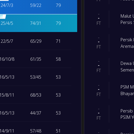
24
/
7
/
3
59
/
22
79
-
Malut 
ff
-
Persis
25
/
4
/
5
74
/
31
79
FT
-
Persik 
22
/
5
/
7
65
/
29
71
-
Arema
FT
16
/
10
/
8
61
/
35
58
-
Dewa 
-
Semen
FT
16
/
5
/
13
53
/
45
53
-
PSM M
-
Bhaya
FT
15
/
8
/
11
68
/
53
53
-
Persi
-
16
/
5
/
13
44
/
37
53
PSIM Y
FT
14
/
9
/
11
57
/
48
51
-