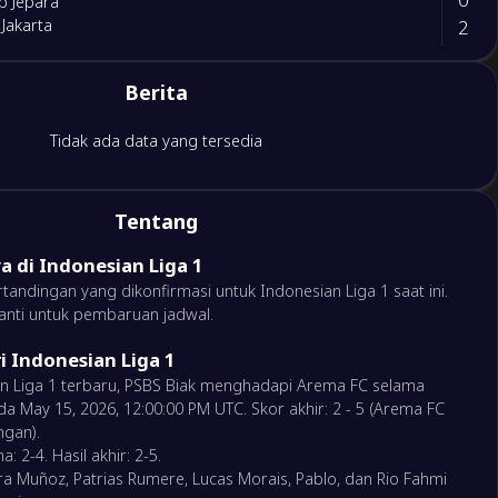
ap Jepara
2
 Jakarta
2
Berita
a United
0
ersatu
Tidak ada data yang tersedia
2
o FC
0
a Tangerang
Tentang
0
a di Indonesian Liga 1
 Padang
3
Kediri
tandingan yang dikonfirmasi untuk Indonesian Liga 1 saat ini.
nanti untuk pembaruan jadwal.
0
iak
ri Indonesian Liga 1
5
United FC
an Liga 1 terbaru, PSBS Biak menghadapi Arema FC selama
a May 15, 2026, 12:00:00 PM UTC. Skor akhir: 2 - 5 (Arema FC
gan).
3
 FC
 2-4. Hasil akhir: 2-5.
0
akassar
ra Muñoz, Patrias Rumere, Lucas Morais, Pablo, dan Rio Fahmi