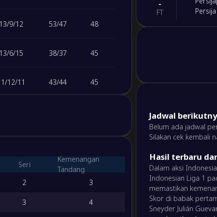
Persij
-
Persija
FT
13
/
9
/
12
53
/
47
48
-
Madur
-
Bali B
FT
13
/
6
/
15
38
/
37
45
-
Borne
-
11
/
12
/
11
43
/
44
45
Persit
FT
11
/
6
/
17
42
/
61
39
-
Jadwal berikutny
Semen
-
Persik 
Belum ada jadwal per
FT
Silakan cek kembali 
9
/
9
/
16
31
/
45
36
-
PSBS B
Hasil terbaru da
-
Kemenangan
Seri
Dewa 
FT
Dalam aksi Indonesi
9
/
8
/
17
37
/
54
35
Tandang
Indonesian Liga 1 pad
2
3
memastikan kemenan
-
Arema
-
8
/
10
/
16
39
/
49
34
Skor di babak pertama:
3
4
PSM M
FT
Sneyder Julián Gueva