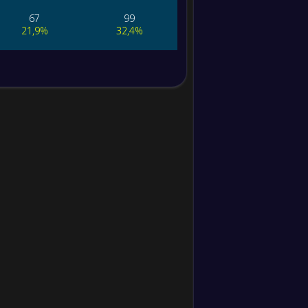
Silang
67
99
Umpan
21,9%
32,4%
Jauh
Akurasi
Umpan
Jauh
Tekel
Pelanggara
n
Dilanggar
Kehilangan
Bola