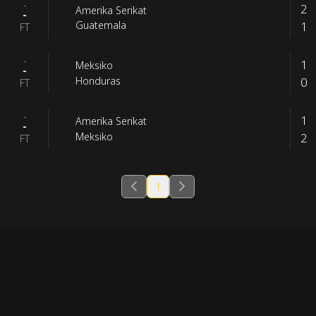
-
2
Amerika Serikat
-
1
Guatemala
FT
-
1
Meksiko
-
0
Honduras
FT
-
1
Amerika Serikat
-
2
Meksiko
FT
1