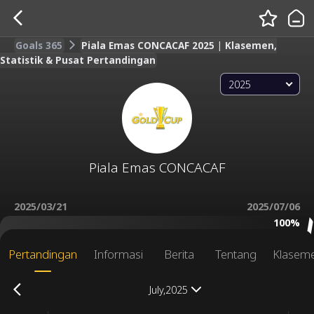
Goals 365
Piala Emas CONCACAF 2025 | Klasemen,
Statistik & Pusat Pertandingan
2025
Piala Emas CONCACAF
2025/03/21
2025/07/06
100%
Pertandingan
Informasi
Berita
Tentang
Klasem
July,2025