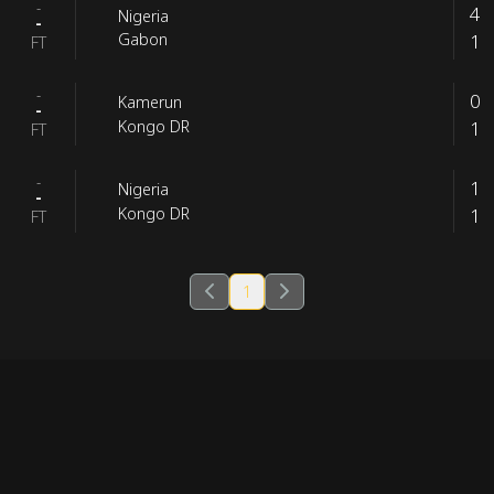
-
4
Nigeria
-
1
Gabon
FT
-
0
Kamerun
-
1
Kongo DR
FT
-
1
Nigeria
-
1
Kongo DR
FT
1