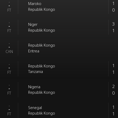
-
1
Maroko
-
0
Republik Kongo
FT
-
3
Niger
-
1
Republik Kongo
FT
-
Republik Kongo
-
Eritrea
CAN
-
1
Republik Kongo
-
1
Tanzania
FT
-
2
Nigeria
-
0
Republik Kongo
FT
-
1
Senegal
-
1
Republik Kongo
FT