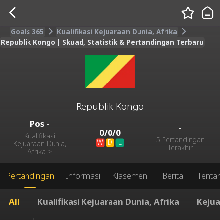
Goals 365
Kualifikasi Kejuaraan Dunia, Afrika
Republik Kongo | Skuad, Statistik & Pertandingan Terbaru
Republik Kongo
Pos
-
-
0
/
0
/
0
Kualifikasi
5 Pertandingan
W
D
L
Kejuaraan Dunia,
Terakhir
Afrika
>
Pertandingan
Informasi
Klasemen
Berita
Tenta
All
Kualifikasi Kejuaraan Dunia, Afrika
Kejua