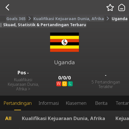
Goals 365
Kualifikasi Kejuaraan Dunia, Afrika
Uganda
| Skuad, Statistik & Pertandingan Terbaru
Uganda
Pos
-
-
0
/
0
/
0
Kualifikasi
5 Pertandingan
W
D
L
Kejuaraan Dunia,
Terakhir
Afrika
>
Pertandingan
Informasi
Klasemen
Berita
Tenta
All
Kualifikasi Kejuaraan Dunia, Afrika
Kejua