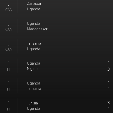
-
Zanzibar
-
Uganda
CAN
-
Uganda
-
Madagaskar
CAN
-
Tanzania
-
Uganda
CAN
-
1
Uganda
-
3
Nigeria
FT
-
1
Uganda
-
1
Tanzania
FT
-
3
Tunisia
-
1
Uganda
FT