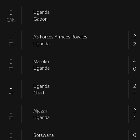
-
Uganda
-
Gabon
CAN
-
2
AS Forces Armees Royales
-
2
Uganda
FT
-
4
Maroko
-
0
Uganda
FT
-
2
Uganda
-
1
Chad
FT
-
2
Aljazair
-
1
Uganda
FT
-
0
Botswana
-