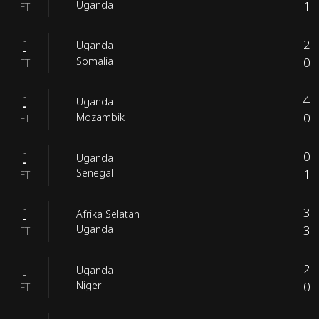
1
Uganda
FT
-
2
Uganda
-
0
Somalia
FT
-
4
Uganda
-
0
Mozambik
FT
-
0
Uganda
-
1
Senegal
FT
-
3
Afrika Selatan
-
3
Uganda
FT
-
2
Uganda
-
0
Niger
FT