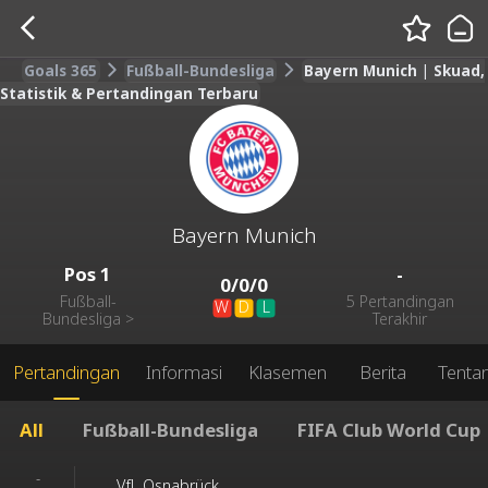
Goals 365
Fußball-Bundesliga
Bayern Munich | Skuad,
Statistik & Pertandingan Terbaru
Bayern Munich
Pos
1
-
0
/
0
/
0
Fußball-
5 Pertandingan
W
D
L
Bundesliga
>
Terakhir
Pertandingan
Informasi
Klasemen
Berita
Tenta
All
Fußball-Bundesliga
FIFA Club World Cup
-
VfL Osnabrück