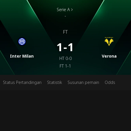
Serie A
-
FT
1-1
Inter Milan
Verona
HT
0-0
FT
1-1
Status Pertandingan
Statistik
Susunan pemain
Odds
Jadwa