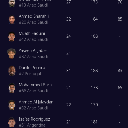
27
173
70
#
13
Arab Saudi
Ahmed Sharahili
32
184
85
#
20
Arab Saudi
Muath Faquihi
24
188
-
#
42
Arab Saudi
Yaseen Al-Jaber
21
-
-
#
87
Arab Saudi
Danilo Pereira
34
188
83
#
2
Portugal
Mohammed Barnawi
21
178
65
#
66
Arab Saudi
Ahmed Al Julaydan
22
170
-
#
32
Arab Saudi
Isaías Rodríguez
21
181
-
#
51
Argentina