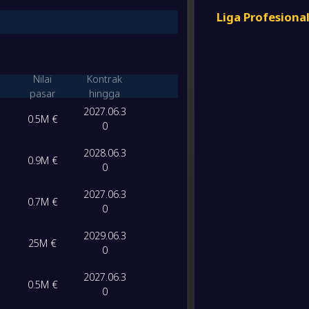
Klub Al
FT
Liga Profesiona
-
Mallor
-
Klub Al
FT
Nilai
Kontrak
-
pasar
hingga
Las Pa
-
2027.06.3
Klub Al
FT
0.5M €
0
-
Orland
2028.06.3
-
0.9M €
Klub Al
0
FT
2027.06.3
-
0.7M €
Klub Al
0
-
Al-Qad
FT
2029.06.3
25M €
0
-
Al-Sha
-
Klub Al
2027.06.3
FT
0.5M €
0