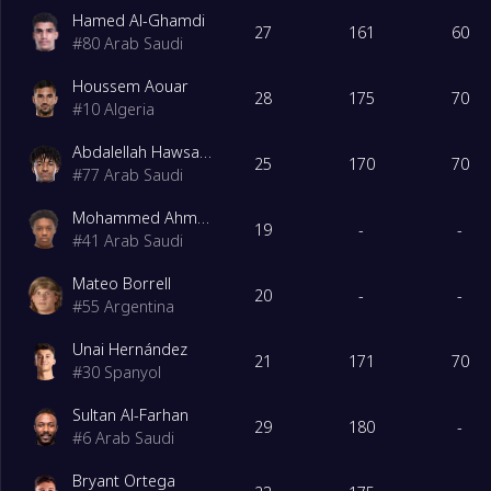
Hamed Al-Ghamdi
27
161
60
#
80
Arab Saudi
Houssem Aouar
28
175
70
#
10
Algeria
Abdalellah Hawsawi
25
170
70
#
77
Arab Saudi
Mohammed Ahmed Fallatah
19
-
-
#
41
Arab Saudi
Mateo Borrell
20
-
-
#
55
Argentina
Unai Hernández
21
171
70
#
30
Spanyol
Sultan Al-Farhan
29
180
-
#
6
Arab Saudi
Bryant Ortega