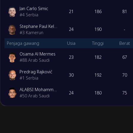
Jan Carlo Simic
21
186
81
#
4
Serbia
Stephane Paul Keller
24
190
-
#
3
Kamerun
Penjaga gawang
Usia
Tinggi
Berat
Osama Al Mermes
23
182
67
#
88
Arab Saudi
Predrag Rajković
30
192
70
#
1
Serbia
ALABSI Mohammed Saleem
24
180
75
#
50
Arab Saudi