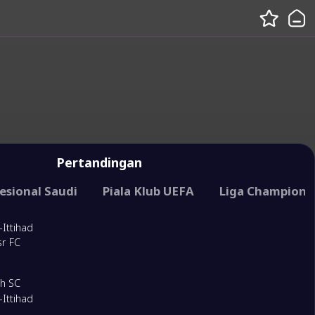
Pertandingan
esional Saudi
 Dunia Antarklub
Piala Klub UEFA
Liga Champions
-Ittihad
sr FC
eh SC
-Ittihad