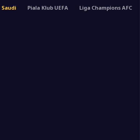
2
-Ittihad
l Saudi
Piala Klub UEFA
Liga Champions AFC
4
ca
2
-Ittihad
1
lmas
2
-Ittihad
2
o Pirates
3
-Ittihad
1
-Ittihad
5
isiya
3
bab FC
2
-Ittihad