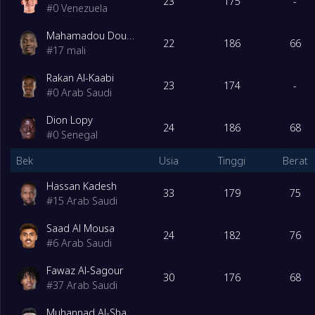
23
175
-
#
0
Venezuela
Mahamadou Doumbia
22
186
66
#
17
mali
Rakan Al-Kaabi
23
174
-
#
0
Arab Saudi
Dion Lopy
24
186
68
#
0
Senegal
Bek
Usia
Tinggi
Berat
Hassan Kadesh
33
179
75
#
15
Arab Saudi
Saad Al Mousa
24
182
76
#
6
Arab Saudi
Fawaz Al-Sagour
30
176
68
#
37
Arab Saudi
Muhannad Al-Shanqeeti