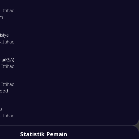
-Ittihad
zm
isiya
-Ittihad
ma(KSA)
-Ittihad
-Ittihad
lood
ra
-Ittihad
2
Statistik Pemain
a