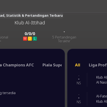
uad, Statistik & Pertandingan Terbaru
Klub Al-Ittihad
-
-
0
/
0
/
0
sional
5 Pertandingan
W
D
L
>
Terakhir
ga Champions AFC
Piala Super Arab Saudi
All
Liga Prof
Piala
-
Klub Al
-
Al Nas
NS
g tersedia
-
Al-Fat
-
Klub Al
NS