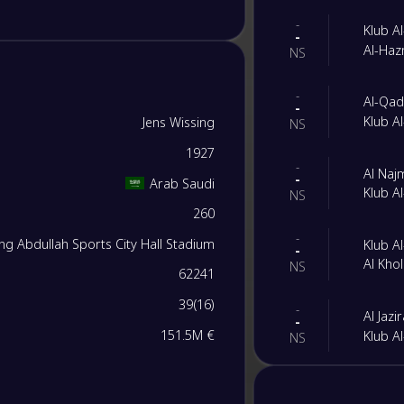
-
Klub Al
-
Al-Ha
NS
-
Al-Qad
-
Klub Al
Jens Wissing
NS
1927
-
Al Naj
-
Arab Saudi
Klub Al
NS
260
-
ing Abdullah Sports City Hall Stadium
Klub Al
-
Al Kho
NS
62241
39
(
16
)
-
Al Jazi
-
151.5M €
Klub Al
NS
-
Malag
-