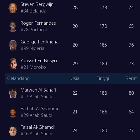
Steven Bergwijn
28
178
74
#
34
Belanda
Roger Fernandes
20
170
65
#
78
Portugal
George Ilenikhena
20
185
76
#
99
Nigeria
Youssef En-Nesyri
29
189
73
#
21
Moroko
Gelandang
Usia
Tinggi
Berat
Marwan Al Sahafi
22
188
80
#
17
Arab Saudi
Farhah Al-Shamrani
21
166
64
#
29
Arab Saudi
Faisal Al-Ghamdi
24
180
77
#
16
Arab Saudi