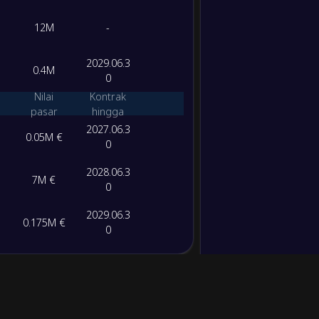
12M
-
2029.06.3
0.4M
0
Nilai
Kontrak
pasar
hingga
2027.06.3
0.05M €
0
2028.06.3
7M €
0
2029.06.3
0.175M €
0