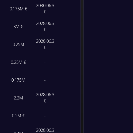
2030.06.3
-
0.175M €
Al-Wa
0
-
Klub Al
PST
2028.06.3
8M €
0
2028.06.3
0.25M
0
0.25M €
-
0.175M
-
2028.06.3
2.2M
0
0.2M €
-
2028.06.3