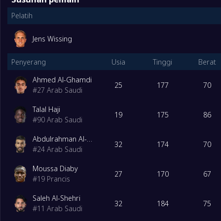
Pelatih
Jens Wissing
Penyerang
Usia
Tinggi
Berat
Ahmed Al-Ghamdi
25
177
70
#
27
Arab Saudi
Talal Haji
19
175
86
#
90
Arab Saudi
Abdulrahman Al-Oboud
32
174
70
#
24
Arab Saudi
Moussa Diaby
27
170
67
#
19
Prancis
Saleh Al-Shehri
32
184
75
#
11
Arab Saudi