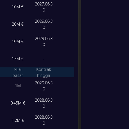
-
Al Etti
2027.06.3
-
10M €
Klub Al
FT
0
2029.06.3
-
20M €
Klub Al
-
0
Dham
FT
2029.06.3
10M €
0
-
Klub Al
-
Al Kho
FT
17M €
-
-
Nilai
Kontrak
Al-Taa
-
pasar
hingga
Klub Al
FT
2029.06.3
1M
0
-
Machid
-
2028.06.3
Klub Al
FT
0.45M €
0
-
Klub Al
2028.06.3
-
1.2M €
Al-Wa
0
FT