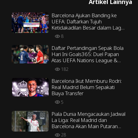
Artikel Lainnya
Barcelona Ajukan Banding ke
UEFA: Daftarkan Tujuh
Ketidakadilan Besar dalam Laga
Dua Leg Melawan Atletico
8
Madrid
Daftar Pertandingan Sepak Bola
Hari Ini Goals365: Duel Papan
Atas UEFA Nations League &
EPL
182
Barcelona Ikut Memburu Rodri:
Real Madrid Belum Sepakati
Biaya Transfer
5
Piala Dunia Mengacaukan Jadwal
La Liga: Real Madrid dan
Barcelona Akan Main Putaran
Kedua Terlebih Dahulu
28