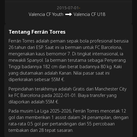
2015-07-01
-
Valencia CF Youth
Valencia CF U18
Tentang Ferrán Torres
Ferrán Torres adalah pemain sepak bola profesional berusia
26 tahun dari ESP. Saat ini ia bermain untuk FC Barcelona,
mengenakan kaus bernomor 7. Di tingkat internasional, ia
mewakili Spanyol. Ia bermain terutama sebagai Penyerang.
Tinggi badannya 182 cm dan berat badannya 80 kg. Kaki
yang diutamakan adalah Kanan. Nilai pasar saat ini
diperkirakan sebesar 55M €.
Perpindahan terakhirnya adalah Gratis dari Manchester City
ke FC Barcelona pada 2022-01-01. Biaya transfer yang
dilaporkan adalah 55M €.
Pada musim La Liga 2025-2026, Ferrán Torres mencetak 12
gol dan memberikan 1 assist dalam 24 penampilan, dengan
rata-rata 0.5 gol per pertandingan dari 55 percobaan
tembakan dan 28 tepat sasaran.