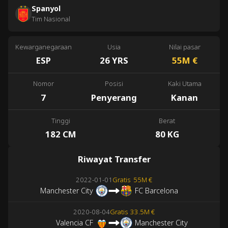
Spanyol
Tim Nasional
Kewarganegaraan
Usia
Nilai pasar
ESP
26 YRS
55M
€
Nomor
Posisi
Kaki Utama
7
Penyerang
Kanan
Tinggi
Berat
182 CM
80 KG
Riwayat Transfer
2022-01-01
Gratis
55M €
Manchester City
FC Barcelona
2020-08-04
Gratis
33.5M €
Valencia CF
Manchester City