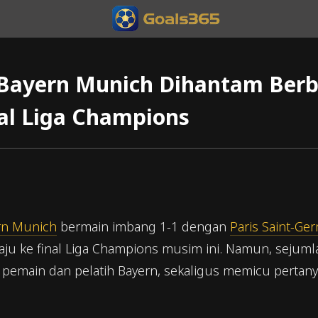
 Bayern Munich Dihantam Ber
nal Liga Champions
rn Munich
bermain imbang 1-1 dengan
Paris Saint-Ge
aju ke final Liga Champions musim ini. Namun, sejum
pemain dan pelatih Bayern, sekaligus memicu pertany