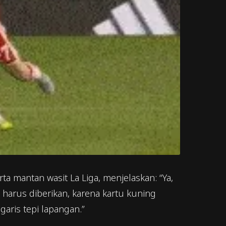
ta mantan wasit La Liga, menjelaskan: “Ya,
harus diberikan, karena kartu kuning
garis tepi lapangan.”