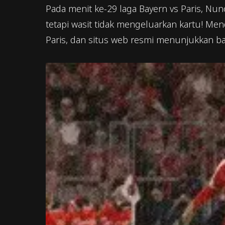
Pada menit ke-29 laga Bayern vs Paris, N
tetapi wasit tidak mengeluarkan kartu! Me
Paris, dan situs web resmi menunjukkan b