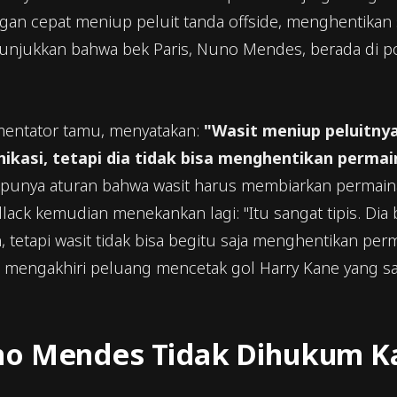
gan cepat meniup peluit tanda offside, menghentikan 
unjukkan bahwa bek Paris, Nuno Mendes, berada di p
omentator tamu, menyatakan:
"Wasit meniup peluitny
asi, tetapi dia tidak bisa menghentikan permaina
ta punya aturan bahwa wasit harus membiarkan permaina
lack kemudian menekankan lagi: "Itu sangat tipis. Dia
n, tetapi wasit tidak bisa begitu saja menghentikan per
ga mengakhiri peluang mencetak gol Harry Kane yang s
no Mendes Tidak Dihukum K