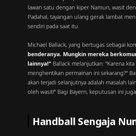
lawan satu dengan kiper. Namun, wasit den
Padahal, tayangan ulang gerak lambat men
sendiri pada saat itu.
Michael Ballack, yang bertugas sebagai k
benderanya. Mungkin mereka berkomunik
lainnya!"
Ballack melanjutkan: "Karena ki
menghentikan permainan ini sekarang?" Bal
akan terjadi selanjutnya adalah masalah lai
oleh wasit!" Bagi Bayern, keputusan ini ju
Handball Sengaja Nu