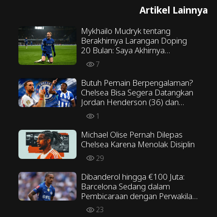
Artikel Lainnya
Mykhailo Mudryk tentang
Berakhirnya Larangan Doping
20 Bulan: Saya Akhirnya
Membuktikan Ketidakbersalahan
7
Saya
Butuh Pemain Berpengalaman?
Chelsea Bisa Segera Datangkan
Jordan Henderson (36) dan
Danny Welbeck (35)
1
Michael Olise Pernah Dilepas
Chelsea Karena Menolak Disiplin
29
Dibanderol hingga €100 Juta:
Barcelona Sedang dalam
Pembicaraan dengan Perwakilan
João Pedro
23