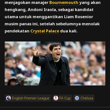
menjagokan manajer
Bournemouth
yang akan
hengkang, Andoni Iraola, sebagai kandidat
utama untuk menggantikan Liam Rosenior
musim panas ini, setelah sebelumnya menolak
pendekatan
Crystal Palace
dua kali.
English Premier League
FA Cup
Chelsea