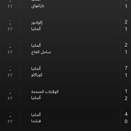
-
1
باراغواي
FT
-
2
إكوادور
-
1
ألمانيا
FT
-
2
ألمانيا
-
1
ساحل العاج
FT
-
7
ألمانيا
-
1
كوراكاو
FT
-
1
الولايات المتحدة
-
2
ألمانيا
FT
-
4
ألمانيا
-
0
فنلندا
FT