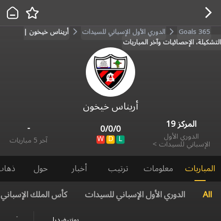
Goals 365
الدوري الأول الإسباني للسيدات
أريناس خيخون |
التشكيلة، الإحصائيات وآخر المباريات
أريناس خيخون
المركز
19
-
0
/
0
/
0
الدوري الأول
W
D
L
آخر 5 مباريات
الإسباني للسيدات
>
المباريات
معلومات
ترتيب
أخبار
حول
ذهاب
All
الدوري الأول الإسباني للسيدات
كأس الملك الإسباني
-
بونتيفيدرا