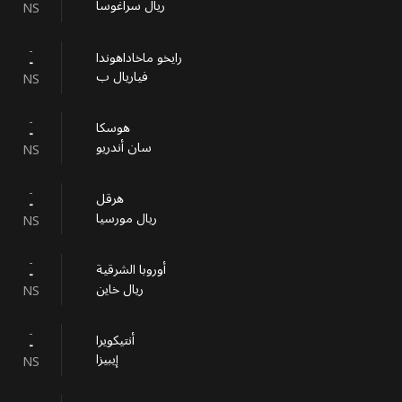
ريال سراغوسا
NS
-
رايخو ماخاداهوندا
-
فياريال ب
NS
-
هوسكا
-
سان أندريو
NS
-
هرقل
-
ريال مورسيا
NS
-
أوروبا الشرقية
-
ريال خاين
NS
-
أنتيكويرا
-
إيبيزا
NS