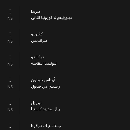
-
ميريدا
-
ديبورتيفو لا كورونيا الثاني
NS
-
كاثيرينو
-
ميرانديس
NS
-
باراكالدو
-
ليونيسا الثقافية
NS
-
أريناس خيخون
-
راسينج دي فيرول
NS
-
تيرويل
-
ريال مدريد كاستيا
NS
-
جمناستيك تاراغونا
-