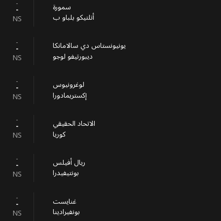
-
سمورة
-
أتلتيكو بلباو ب
NS
-
يونيونستاس دي سالامانكا
-
ديبورتيفو لوجو
NS
-
لوغرونيوس
-
إكستريمادورا
NS
-
الاتحاد الحقيقي
-
كوريا
NS
-
ريال أفيلس
-
بونتيفيدرا
NS
-
غنايست
-
بونفيرادينا
NS