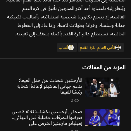
ويُنظر إليه باعتباره أحد أكثر المدربين تأثيرًا في كرة القدم
العالمية، إذ يتمتع بكاريزما شخصية استثنائية، وأساليب تكتيكية
جذابة وسلسة، وخزانة بطولات لامعة. وإذا عاد إلى الخطوط
الجانبية، فسيتطلع عالم كرة القدم بأكمله بشغف إلى تعيينه.
كأس العالم لكرة القدم
ألمانيا
المزيد من المقالات
الأرجنتين تتحدث عن جدل الفيفا:
تدعم جياني إنفانتينو لإعادة انتخابه
رئيسًا للفيفا
2
صحفي أرجنتيني يكشف: ثلاثة لاعبين
تعرضوا لتمزقات عضلية قبل النهائي..
إميليانو مارتينيز اعترض على
تكتيكات سكالوني