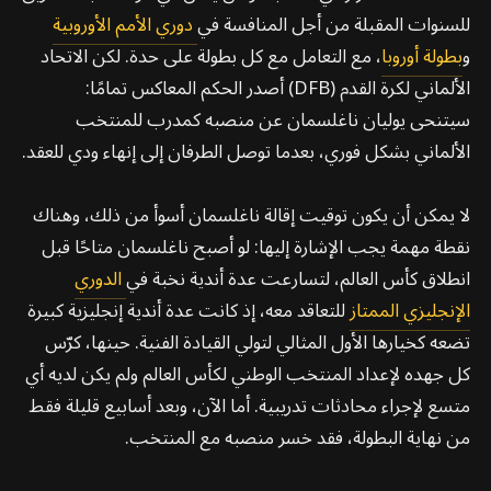
للسنوات المقبلة من أجل المنافسة في
دوري الأمم الأوروبية
و
بطولة أوروبا
، مع التعامل مع كل بطولة على حدة. لكن الاتحاد
الألماني لكرة القدم (DFB) أصدر الحكم المعاكس تمامًا:
سيتنحى يوليان ناغلسمان عن منصبه كمدرب للمنتخب
الألماني بشكل فوري، بعدما توصل الطرفان إلى إنهاء ودي للعقد.
لا يمكن أن يكون توقيت إقالة ناغلسمان أسوأ من ذلك، وهناك
نقطة مهمة يجب الإشارة إليها: لو أصبح ناغلسمان متاحًا قبل
انطلاق كأس العالم، لتسارعت عدة أندية نخبة في
الدوري
الإنجليزي الممتاز
للتعاقد معه، إذ كانت عدة أندية إنجليزية كبيرة
تضعه كخيارها الأول المثالي لتولي القيادة الفنية. حينها، كرّس
كل جهده لإعداد المنتخب الوطني لكأس العالم ولم يكن لديه أي
متسع لإجراء محادثات تدريبية. أما الآن، وبعد أسابيع قليلة فقط
من نهاية البطولة، فقد خسر منصبه مع المنتخب.