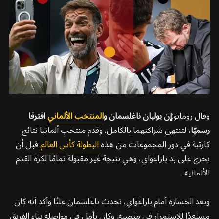
وقال رومانو:
إن يوليان ناغلسمان و
المنتخب الألماني
افترقا
رسميًا
، لتنتهي شراكتهما بالكامل. وقدم منتخب ألمانيا نتائج
كارثية في دور المجموعات من هذه
البطولة كأس العالم
قبل أن
يخرج على يد باراغواي، وهي نتيجة غير مقبولة تمامًا لكرة القدم
الألمانية.
وبعد الخسارة أمام باراغواي، تحدث ناغلسمان علنًا وأكد أنه كان
مستعدًا للاستمرار في منصبه. وكان يأمل في مواصلة بناء الفريق