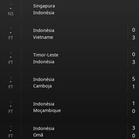
-
Singapura
-
Indonésia
NS
-
0
Indonésia
-
3
Vietname
FT
-
0
Timor-Leste
-
3
Indonésia
FT
-
5
Indonésia
-
1
Camboja
FT
-
1
Indonésia
-
0
Moçambique
FT
-
3
Indonésia
-
0
Omã
FT