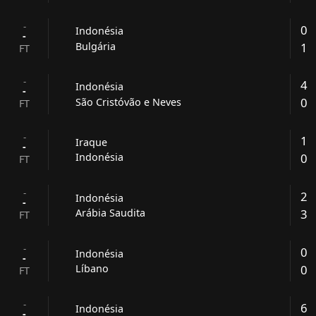
-
0
Indonésia
-
1
Bulgária
FT
-
4
Indonésia
-
0
São Cristóvão e Neves
FT
-
1
Iraque
-
0
Indonésia
FT
-
2
Indonésia
-
3
Arábia Saudita
FT
-
0
Indonésia
-
0
Líbano
FT
-
6
Indonésia
-