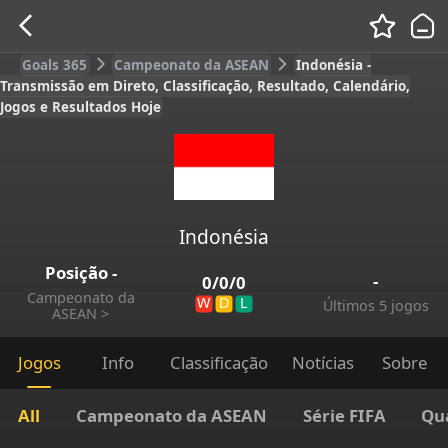
Goals 365
Campeonato da ASEAN
Indonésia -
Transmissão em Direto, Classificação, Resultado, Calendário,
Jogos e Resultados Hoje
Indonésia
Posição
-
-
0
/
0
/
0
Campeonato da
W
D
L
Últimos 5 jogos
ASEAN
>
Jogos
Info
Classificação
Notícias
Sobre
All
Campeonato da ASEAN
Série FIFA
Qu