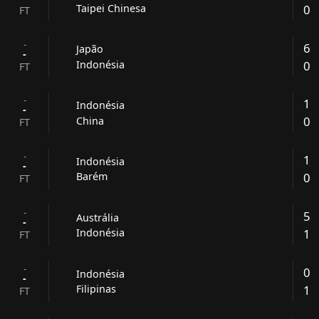
0
Taipei Chinesa
FT
-
6
Japão
-
0
Indonésia
FT
-
1
Indonésia
-
0
China
FT
-
1
Indonésia
-
0
Barém
FT
-
5
Austrália
-
1
Indonésia
FT
-
0
Indonésia
-
1
Filipinas
FT