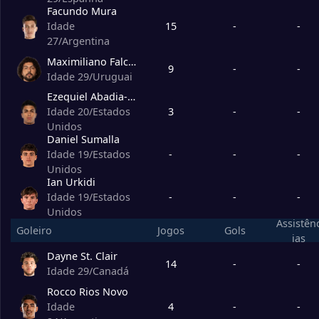
Facundo Mura
15
-
-
Idade
27
/
Argentina
Maximiliano Falcon
9
-
-
Idade 29
/
Uruguai
Ezequiel Abadia-Reda
3
-
-
Idade 20
/
Estados
Unidos
Daniel Sumalla
-
-
-
Idade 19
/
Estados
Unidos
Ian Urkidi
-
-
-
Idade 19
/
Estados
Unidos
Assistên
Goleiro
Jogos
Gols
ias
Dayne St. Clair
14
-
-
Idade 29
/
Canadá
Rocco Rios Novo
4
-
-
Idade