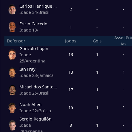
Carlos Henrique Casimiro
2
-
-
Idade 34
/
Brasil
Fricio Caicedo
1
-
-
Idade 18
/
Assistên
Defensor
Jogos
Gols
ias
Gonzalo Lujan
13
1
-
Idade
25
/
Argentina
Ian Fray
13
1
1
Idade 23
/
Jamaica
Micael dos Santos Silva
17
1
-
Idade 25
/
Brasil
Noah Allen
15
1
1
Idade 22
/
Grécia
Sergio Reguilón
8
1
-
Idade
29
/
Espanha