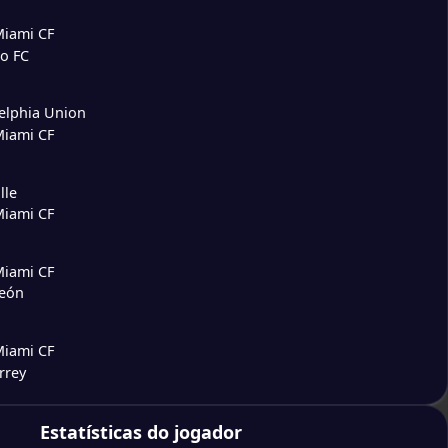
Miami CF
o FC
elphia Union
Miami CF
lle
Miami CF
Miami CF
León
Miami CF
rrey
4
Estatísticas do jogador
Miami CF