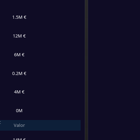
-
FC Cin
10
/
4
/
5
35
/
19
34
-
Inter 
FT
1.5M €
10
/
3
/
5
37
/
24
33
-
Toront
-
Inter 
FT
12M €
9
/
2
/
6
25
/
24
29
-
Inter 
-
6M €
Orland
8
/
3
/
6
29
/
25
27
FT
0.2M €
-
Inter 
7
/
6
/
5
32
/
25
27
-
New E
FT
4M €
7
/
5
/
6
24
/
24
26
-
Real S
-
Inter 
FT
0M
7
/
3
/
8
33
/
33
24
c
-
Valor
Color
-
Inter 
FT
7
/
3
/
7
20
/
22
24
14M €