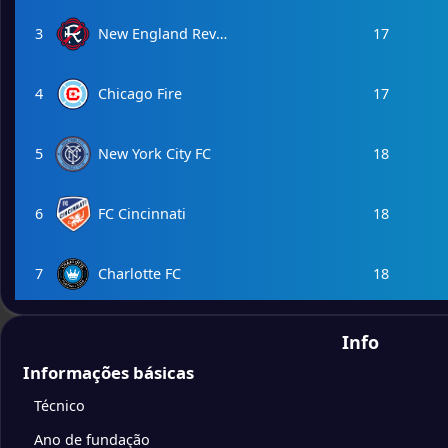
3
New England Revolution
17
4
Chicago Fire
17
5
New York City FC
18
6
FC Cincinnati
18
7
Charlotte FC
18
Playoff playoffs
8
New York Red Bulls
18
Info
Informações básicas
9
DC United
18
Técnico
Ano de fundação