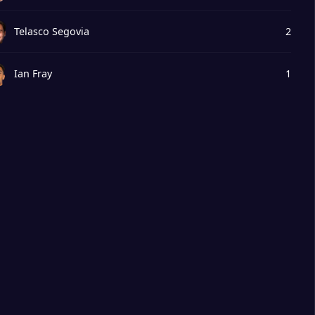
Telasco Segovia
2
Ian Fray
1
Noah Allen
1
Preston Plambeck
1
Sergio Reguilón
1
Gonzalo Lujan
1
Micael dos Santos
1
Silva