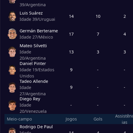
2
Los Angeles FC
19
39
/
Argentina
Luis Suárez
14
10
2
Idade 39
/
Uruguai
3
San Jose Earthquakes
18
Germán Berterame
17
7
4
Idade 27
/
México
4
Houston Dynamo
17
Mateo Silvetti
13
3
3
Idade
5
Real Salt Lake
17
20
/
Argentina
Daniel Pinter
9
-
-
Idade 19
/
Estados
6
FC Dallas
18
Unidos
Tadeo Allende
9
-
-
Idade
7
St. Louis City SC
18
27
/
Argentina
Diego Rey
-
-
-
Idade
8
Portland Timbers
18
20
/
Venezuela
Assistên
Meio-campo
Jogos
Gols
ias
Rodrigo De Paul
9
Seattle Sounders
17
14
4
4
Idade