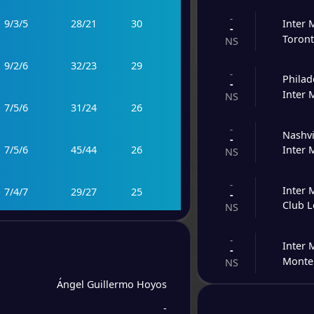
-
9
/
3
/
5
28
/
21
30
Inter 
-
Toront
NS
9
/
2
/
6
32
/
23
29
-
Philad
-
Inter 
NS
7
/
5
/
6
31
/
24
26
-
Nashvi
-
7
/
5
/
6
45
/
44
26
Inter 
NS
-
Inter 
7
/
4
/
7
29
/
27
25
-
Club 
NS
7
/
4
/
7
29
/
39
25
-
Inter 
-
Monte
NS
5
/
8
/
5
26
/
29
23
Ángel Guillermo Hoyos
-
Inter 
-
-