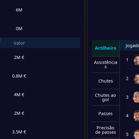
6M
0M
c
Valor
Jogad
Artilheiro
2M €
1
Assistência
s
0.8M €
2
Chutes
4M €
Chutes ao
3
gol
2M €
Passes
4
Precisão
3.5M €
de passes
5