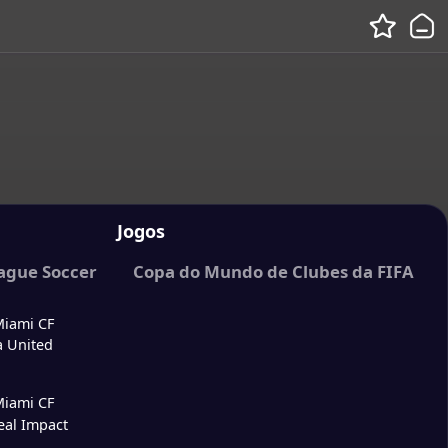
Jogos
e dos Estados Unidos
ague Soccer
Copa do Mundo de Clubes da FIFA
Amistoso Internacional de C
Miami CF
a United
Miami CF
eal Impact