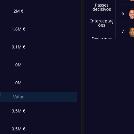
Passes
decisivos
2M €
6
Interceptaç
ões
1.8M €
7
Desarmes
0.1M €
8
Chutes
bloqueado
s
0M
9
Cortes
0M
Cartões
10
amarelos
c
Valor
Cartões
11
vermelhos
3.5M €
Minutos
jogados
12
0.5M €
Drible