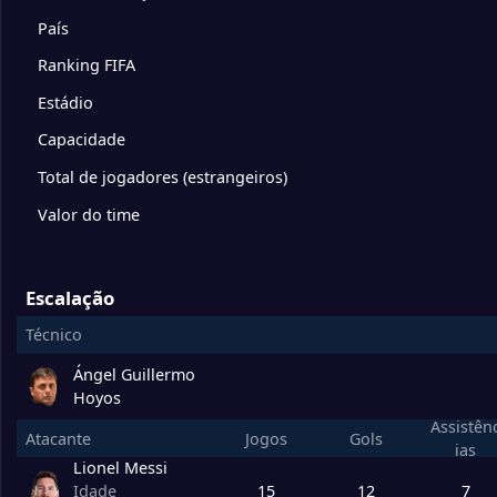
10
Orlando City
18
País
Ranking FIFA
11
Columbus Crew
18
Estádio
12
Toronto FC
18
Capacidade
Total de jogadores (estrangeiros)
13
Philadelphia Union
18
Valor do time
14
Montreal Impact
18
Escalação
Técnico
15
Atlanta United
18
Ángel Guillermo
BGroup
Jogados
Hoyos
Playoffs: Round of 16
Assistên
Atacante
Jogos
Gols
1
Vancouver Whitecaps
17
ias
Lionel Messi
15
12
7
Idade