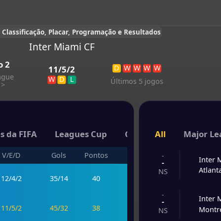
, Classificação, Placar, Programação e Resultados
Inter Miami CF
o
2
D
W
W
W
W
11
/
5
/
2
ague
W
D
L
Últimos 5 jogos
>
s da FIFA
Leagues Cup
Copa Carolina Challeng
All
Major Le
V/E/D
Gols
Pontos
-
Inter 
-
Atlant
NS
12
/
4
/
2
35
/
14
40
-
Inter 
-
11
/
5
/
2
45
/
32
38
Montr
NS