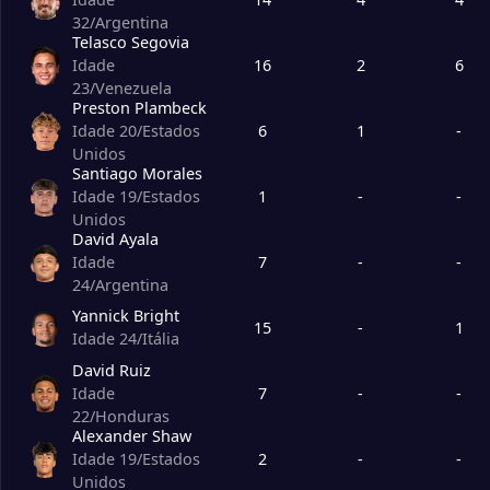
32
/
Argentina
Telasco Segovia
10
Minnesota United FC
18
16
2
6
Idade
23
/
Venezuela
Preston Plambeck
11
Colorado Rapids
18
6
1
-
Idade 20
/
Estados
Unidos
Santiago Morales
12
LA Galaxy
19
1
-
-
Idade 19
/
Estados
Unidos
David Ayala
13
San Diego FC
18
7
-
-
Idade
24
/
Argentina
14
Austin FC
18
Yannick Bright
15
-
1
Idade 24
/
Itália
David Ruiz
15
Sporting Kansas City
18
7
-
-
Idade
22
/
Honduras
Alexander Shaw
2
-
-
Idade 19
/
Estados
Unidos