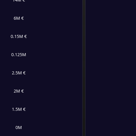
-
Inter 
-
6
/
6
/
6
20
/
25
24
New Yo
6M €
FT
7
/
1
/
10
27
/
25
22
0.15M €
5
/
7
/
7
24
/
29
22
0.125M
5
/
6
/
7
32
/
29
21
2.5M €
4
/
5
/
9
22
/
36
17
2M €
4
/
2
/
12
18
/
46
14
1.5M €
0M