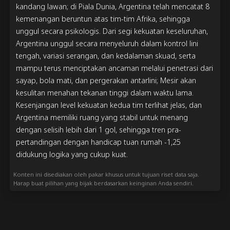
kandang lawan; di Piala Dunia, Argentina telah mencatat 8 
kemenangan beruntun atas tim-tim Afrika, sehingga 
unggul secara psikologis. Dari segi kekuatan keseluruhan, 
Argentina unggul secara menyeluruh dalam kontrol lini 
tengah, variasi serangan, dan kedalaman skuad, serta 
mampu terus menciptakan ancaman melalui penetrasi dari 
sayap, bola mati, dan pergerakan antarlini; Mesir akan 
kesulitan menahan tekanan tinggi dalam waktu lama. 
Kesenjangan level kekuatan kedua tim terlihat jelas, dan 
Argentina memiliki ruang yang stabil untuk menang 
dengan selisih lebih dari 1 gol, sehingga tren pra-
pertandingan dengan handicap tuan rumah -1,25 
didukung logika yang cukup kuat.
Konten ini disediakan oleh pakar khusus untuk tujuan riset data saja.
Harap buat pilihan yang bijak berdasarkan keinginan Anda sendiri.