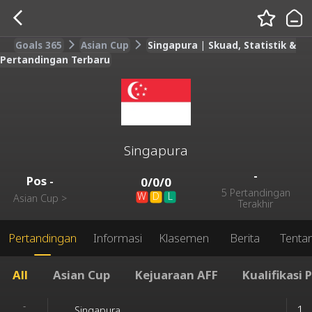
Goals 365
Asian Cup
Singapura | Skuad, Statistik &
Pertandingan Terbaru
Singapura
-
Pos
-
0
/
0
/
0
5 Pertandingan
W
D
L
Asian Cup
>
Terakhir
Pertandingan
Informasi
Klasemen
Berita
Tenta
All
Asian Cup
Kejuaraan AFF
Kualifikasi 
-
1
Singapura