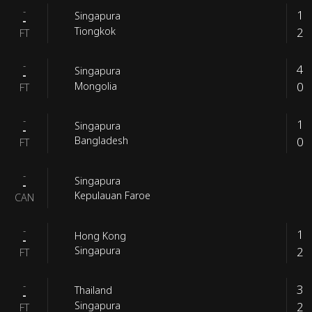
-
1
Singapura
-
2
Tiongkok
FT
-
4
Singapura
-
0
Mongolia
FT
-
1
Singapura
-
0
Bangladesh
FT
-
Singapura
-
Kepulauan Faroe
CAN
-
1
Hong Kong
-
2
Singapura
FT
-
3
Thailand
-
2
Singapura
FT