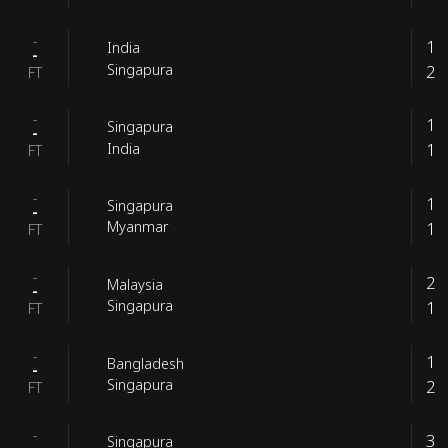
-
1
India
-
2
Singapura
FT
-
1
Singapura
-
1
India
FT
-
1
Singapura
-
1
Myanmar
FT
-
2
Malaysia
-
1
Singapura
FT
-
1
Bangladesh
-
2
Singapura
FT
-
3
Singapura