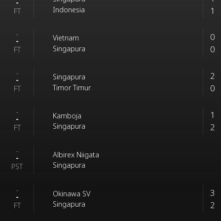
-
1
Indonesia
FT
-
0
Vietnam
-
0
Singapura
FT
-
2
Singapura
-
0
Timor Timur
FT
-
1
Kamboja
-
2
Singapura
FT
-
Albirex Niigata
-
Singapura
PST
-
3
Okinawa SV
-
2
Singapura
FT