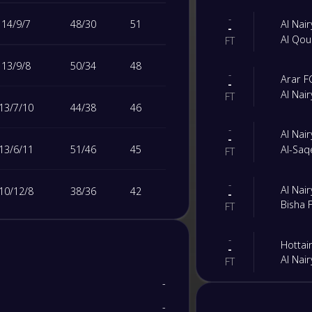
-
14
/
9
/
7
48
/
30
51
Al Nai
-
Al Qou
FT
13
/
9
/
8
50
/
34
48
-
Arar F
-
Al Nai
FT
13
/
7
/
10
44
/
38
46
-
Al Nai
-
13
/
6
/
11
51
/
46
45
Al-Saq
FT
-
Al Nai
10
/
12
/
8
38
/
36
42
-
Bisha 
FT
7
/
20
/
3
36
/
30
41
-
Hottai
-
Al Nai
FT
9
/
11
/
10
38
/
35
38
-
-
Al Liw
-
-