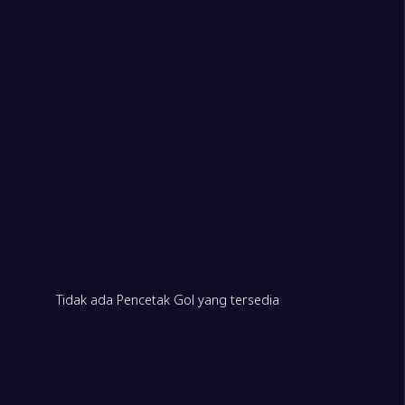
2
er
0
ryah
1
Tidak ada Pencetak Gol yang tersedia