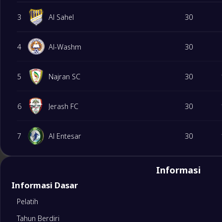
3
Al Sahel
30
4
Al-Washm
30
5
Najran SC
30
6
Jerash FC
30
7
Al Entesar
30
8
Al-Nojoom
30
Informasi
Informasi Dasar
9
Jubbah
30
Pelatih
Tahun Berdiri