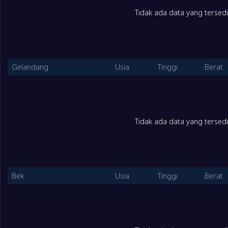
1
Al Liwaa
30
Tidak ada data yang tersed
2
Hajer
30
Gelandang
Usia
Tinggi
Berat
3
Al-Saqer
29
4
Mudhar
30
Tidak ada data yang tersed
5
Al-Rayyan
30
6
Al Nairyah
30
Bek
Usia
Tinggi
Berat
7
Hottain
30
8
Al Safa
30