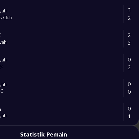
3
ryah
2
s Club
2
C
3
ryah
0
ryah
2
er
0
ryah
0
FC
0
n
1
ryah
1
Statistik Pemain
aa