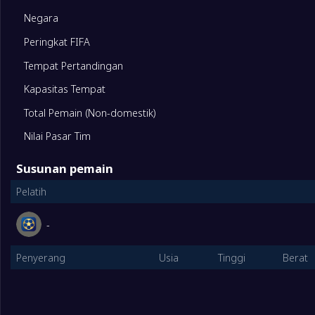
10
Afief
30
Negara
Peringkat FIFA
11
Al-Shoalah
30
Tempat Pertandingan
12
Al-Rawdhah
30
Kapasitas Tempat
Total Pemain (Non-domestik)
13
Al Taraji
30
Nilai Pasar Tim
Susunan pemain
14
Al-Sharq
30
Pelatih
15
Tuwaiq
30
-
Penyerang
Usia
Tinggi
Berat
16
Al-Sadd FC(SA)
30
Tim
Dimainkan