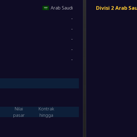
Al Nai
9
/
9
/
12
34
/
34
36
FT
Divisi 2 Arab Sa
Arab Saudi
-
-
Al Nai
8
/
11
/
11
44
/
48
35
-
Al Saf
FT
-
9
/
8
/
13
31
/
43
35
-
-
Mudha
-
-
Al Nai
FT
8
/
11
/
11
43
/
57
35
-
-
Al Nai
-
Hajer
FT
6
/
15
/
9
31
/
34
33
-
Wajj
-
6
/
10
/
14
36
/
51
28
Al Nai
FT
Nilai
Kontrak
2
/
8
/
20
29
/
65
14
-
pasar
hingga
Al-Ray
-
Al Nai
FT
M/S/K
Gol
Poin