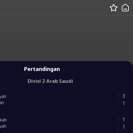
Pertandingan
Divisi 2 Arab Saudi
3
ryah
1
ah
1
wkab
1
ryah