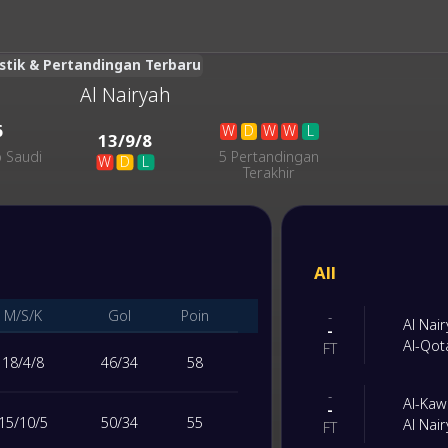
istik & Pertandingan Terbaru
Al Nairyah
6
W
D
W
W
L
13
/
9
/
8
b Saudi
5 Pertandingan
W
D
L
Terakhir
All
M/S/K
Gol
Poin
-
Al Nai
-
Al-Qot
FT
18
/
4
/
8
46
/
34
58
-
Al-Ka
-
15
/
10
/
5
50
/
34
55
Al Nai
FT