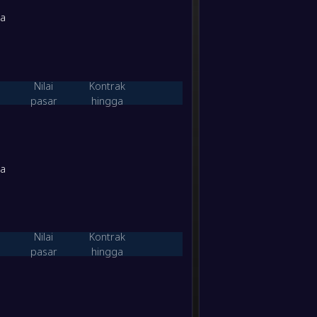
-
Al Nai
19
/
8
/
3
65
/
32
65
-
ia
Al-Qal
FT
19
/
7
/
4
45
/
20
64
-
Ohod
-
Al Nai
PST
Nilai
Kontrak
18
/
8
/
3
50
/
19
62
pasar
hingga
-
Al-Qot
-
Al Nai
13
/
11
/
6
37
/
24
50
FT
ia
-
Al Nai
14
/
7
/
9
50
/
41
49
-
Al-Ka
FT
13
/
9
/
8
50
/
37
48
-
Al Qou
-
Nilai
Kontrak
Al Nai
FT
pasar
hingga
12
/
7
/
11
37
/
37
43
-
Al Nai
-
Arar F
FT
12
/
5
/
13
32
/
44
41