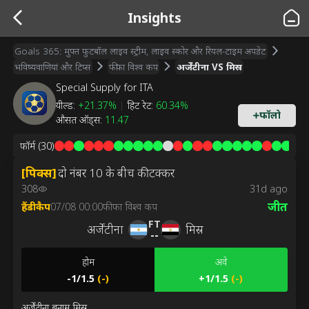
Insights
Goals 365: मुफ्त फुटबॉल लाइव स्ट्रीम, लाइव स्कोर और रियल-टाइम अपडेट
भविष्यवाणियां और टिप्स
फीफा विश्व कप
अर्जेंटीना VS मिस्र
Special Supply for ITA
यील्ड
:
+21.37%
|
हिट रेट
:
60.34%
फॉलो
औसत ऑड्स
:
11.47
फॉर्म
(30)
[
पिक्स
]
दो नंबर 10 के बीच की टक्कर
308
31d ago
जीत
हैंडीकैप
07/08 00:00
फीफा विश्व कप
FT
अर्जेंटीना
मिस्र
--
होम
अवे
-1/1.5
(
-
)
+1/1.5
(
-
)
अर्जेंटीना बनाम मिस्र
