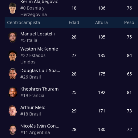
Kerim Alajbegovic
18
186
76
#
0
Bosnia y
Herzegovina
Centrocampista
Edad
Altura
Peso
Manuel Locatelli
28
185
75
#
5
Italia
Weston McKennie
27
185
84
#
22
Estados
Unidos
Douglas Luiz Soares
28
175
65
#
26
Brasil
Khephren Thuram
25
192
81
#
19
Francia
Arthur Melo
29
171
73
#
18
Brasil
Nicolás Iván Gonzalez
28
180
72
#
11
Argentina