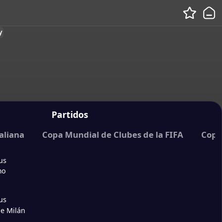
y
Partidos
taliana
Copa Mundial de Clubes de la FIFA
Copa
us
mo
us
de Milán