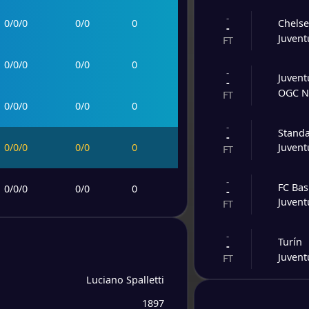
-
0
/
0
/
0
0
/
0
0
Chels
-
Juvent
FT
0
/
0
/
0
0
/
0
0
-
Juvent
-
OGC N
FT
0
/
0
/
0
0
/
0
0
-
Standa
-
0
/
0
/
0
0
/
0
0
Juvent
FT
-
FC Bas
0
/
0
/
0
0
/
0
0
-
Juvent
FT
0
/
0
/
0
0
/
0
0
-
Turín
-
Juvent
FT
0
/
0
/
0
0
/
0
0
Luciano Spalletti
-
Juvent
-
1897