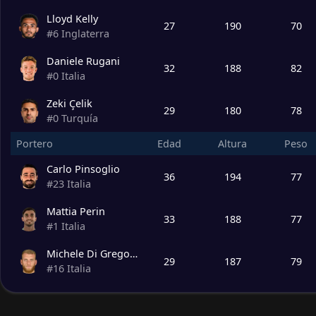
Lloyd Kelly
27
190
70
#
6
Inglaterra
Daniele Rugani
32
188
82
#
0
Italia
Zeki Çelik
29
180
78
#
0
Turquía
Portero
Edad
Altura
Peso
Carlo Pinsoglio
36
194
77
#
23
Italia
Mattia Perin
33
188
77
#
1
Italia
Michele Di Gregorio
29
187
79
#
16
Italia