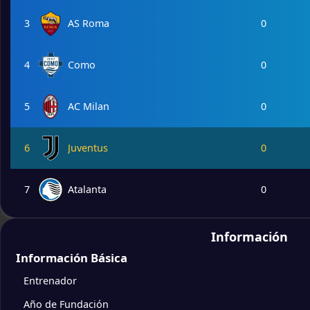
3
AS Roma
0
4
Como
0
5
AC Milan
0
6
Juventus
0
7
Atalanta
0
8
Bolonia
0
Información
Información Básica
9
Lazio
0
Entrenador
Año de Fundación