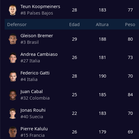
Teun Koopmeiners
28
183
77
#
8
Países Bajos
Defensor
Edad
Altura
Peso
Gleison Bremer
29
188
80
#
3
Brasil
Andrea Cambiaso
26
181
73
#
27
Italia
Federico Gatti
28
190
70
#
4
Italia
Juan Cabal
25
185
84
#
32
Colombia
Jonas Rouhi
22
183
70
#
40
Suecia
Pierre Kalulu
26
179
69
#
15
Francia