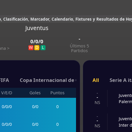
, Clasificación, Marcador, Calendario, Fixtures y Resultados de Ho
Juventus
-
0
/
0
/
0
Últimos 5
W
D
L
iana
>
Partidos
FIFA
Copa Internacional de Campeones
All
Serie A i
V/E/D
Goles
Puntos
-
Juvent
-
Paler
NS
0
/
0
/
0
0
/
0
0
-
Juvent
-
0
/
0
/
0
0
/
0
0
Inter 
NS