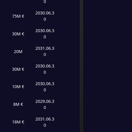
-
0
Juvent
-
Génov
FT
0
/
0
/
0
0
/
0
0
2030.06.3
75M €
0
-
Juvent
-
0
/
0
/
0
0
/
0
0
2030.06.3
Sassu
FT
30M €
0
0
/
0
/
0
0
/
0
0
-
2031.06.3
Udine
-
20M
0
Juvent
FT
2030.06.3
30M €
-
0
Juvent
-
Pisa
FT
2030.06.3
10M €
0
-
AS Ro
-
2029.06.3
Juvent
FT
8M €
0
-
2031.06.3
Juvent
-
18M €
0
Galata
FT