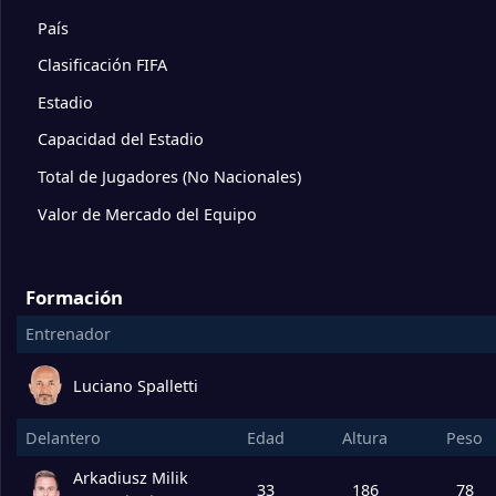
10
Udinese
0
País
Clasificación FIFA
11
Sassuolo
0
Estadio
12
Turín
0
Capacidad del Estadio
Total de Jugadores (No Nacionales)
13
Parma
0
Valor de Mercado del Equipo
14
Cagliari
0
Formación
Entrenador
15
Fiorentina
0
Luciano Spalletti
16
Génova
0
Delantero
Edad
Altura
Peso
17
Lecce
0
Arkadiusz Milik
33
186
78