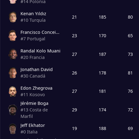
#
14
Polonia
Degrade Team
18
Venezia
0
Kenan Yıldız
21
185
80
#
10
Turquía
19
Frosinone
0
Francisco Conceicao
23
170
65
#
7
Portugal
20
Monza
0
Randal Kolo Muani
27
187
73
#
20
Francia
Jonathan David
26
178
81
#
30
Canadá
Edon Zhegrova
27
181
76
#
11
Kosovo
Jérémie Boga
29
174
72
#
13
Costa de
Marfil
Jeff Ekhator
19
188
69
#
0
Italia