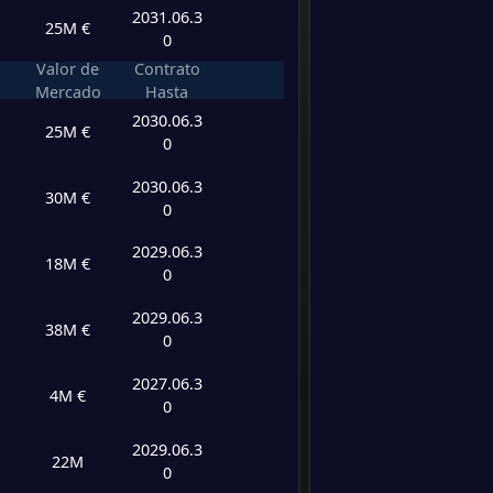
2031.06.3
25M €
-
Juvent
0
-
Como
FT
Valor de
Contrato
Mercado
Hasta
2030.06.3
25M €
0
2030.06.3
30M €
0
2029.06.3
18M €
0
2029.06.3
38M €
0
2027.06.3
4M €
0
2029.06.3
22M
0