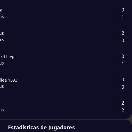
0
ea
1
us
2
us
0
iza
0
rd Lieja
1
us
0
ilea 1893
0
us
2
2
us
0
Estadísticas de Jugadores
us