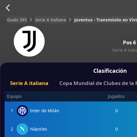
Goals 365
Serie A italiana
Juventus - Transmisión en Vivo
Pos
6
Serie A ital
Clasificación
Serie A italiana
Copa Mundial de Clubes de la 
Equipo
Jugados
1
Inter de Milán
0
2
Nápoles
0