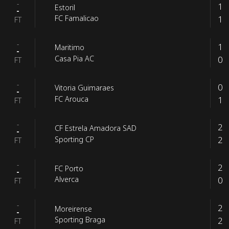
-
1
Estoril
-
1
FC Famalicao
FT
-
1
Maritimo
-
0
Casa Pia AC
FT
-
0
Vitoria Guimaraes
-
1
FC Arouca
FT
-
2
CF Estrela Amadora SAD
-
2
Sporting CP
FT
-
2
FC Porto
-
0
Alverca
FT
-
2
Moreirense
-
2
Sporting Braga
FT