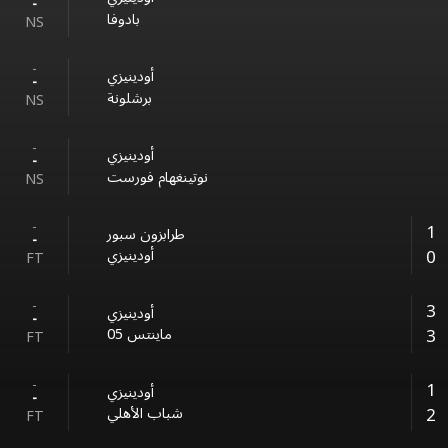
-
بادوفا
NS
-
أودينيزي
-
برشلونة
NS
-
أودينيزي
-
نوتينغهام فورست
NS
-
1
طرابزون سبور
-
0
أودينيزي
FT
-
3
أودينيزي
-
3
ماينتس 05
FT
-
1
أودينيزي
-
2
شباب الأهلي
FT