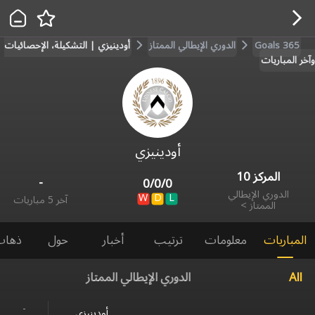
Goals 365
الدوري الإيطالي الممتاز
أودينيزي | التشكيلة، الإحصائيات
وآخر المباريات
أودينيزي
المركز
10
-
0
/
0
/
0
الدوري الإيطالي
W
D
L
آخر 5 مباريات
الممتاز
>
المباريات
معلومات
ترتيب
أخبار
حول
ذهاب
All
الدوري الإيطالي الممتاز
-
أودينيزي