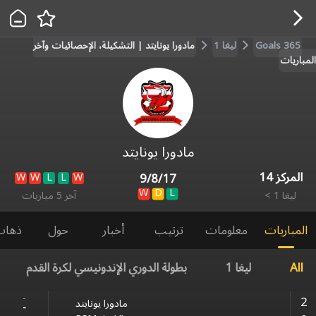
Goals 365
ليغا 1​
مادورا يونايتد | التشكيلة، الإحصائيات وآخر
المباريات
مادورا يونايتد
المركز
14
W
W
L
L
W
9
/
8
/
17
W
D
L
ليغا 1​
>
آخر 5 مباريات
المباريات
معلومات
ترتيب
أخبار
حول
ذهاب
All
ليغا 1​
بطولة الدوري الإندونيسي لكرة القدم
-
2
مادورا يونايتد
-