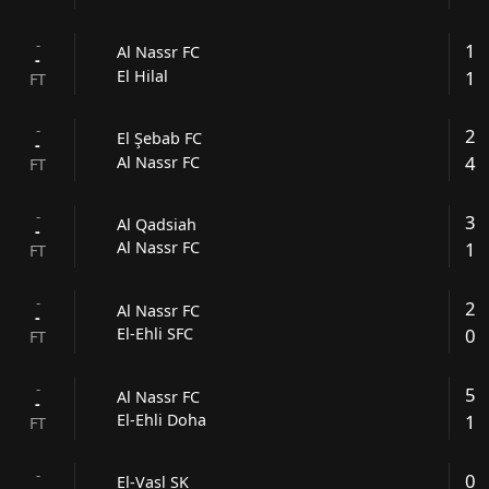
-
1
Al Nassr FC
-
1
El Hilal
FT
-
2
El Şebab FC
-
4
Al Nassr FC
FT
-
3
Al Qadsiah
-
1
Al Nassr FC
FT
-
2
Al Nassr FC
-
0
El-Ehli SFC
FT
-
5
Al Nassr FC
-
1
El-Ehli Doha
FT
-
0
El-Vasl SK