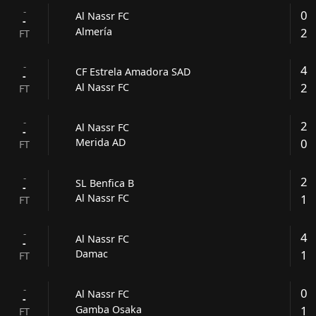
-
0
Al Nassr FC
-
2
Almería
FT
-
4
CF Estrela Amadora SAD
-
2
Al Nassr FC
FT
-
2
Al Nassr FC
-
0
Merida AD
FT
-
2
SL Benfica B
-
1
Al Nassr FC
FT
-
4
Al Nassr FC
-
1
Damac
FT
-
0
Al Nassr FC
-
1
Gamba Osaka
FT