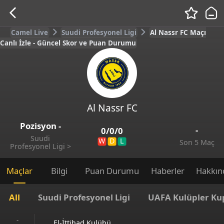
Camel Live
Suudi Profesyonel Ligi
Al Nassr FC Maçı
Canlı İzle - Güncel Skor ve Puan Durumu
Al Nassr FC
Pozisyon
-
-
0
/
0
/
0
Suudi
W
D
L
Son 5 Maç
Profesyonel Ligi
>
Maçlar
Bilgi
Puan Durumu
Haberler
Hakkın
All
Suudi Profesyonel Ligi
UAFA Kulüpler Ku
-
El-İttihad Kulübü