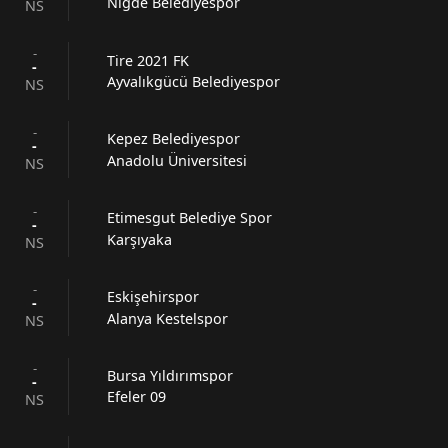
Niğde Belediyespor
NS
-
Tire 2021 FK
-
Ayvalıkgücü Belediyespor
NS
-
Kepez Belediyespor
-
Anadolu Üniversitesi
NS
-
Etimesgut Belediye Spor
-
Karşıyaka
NS
-
Eskişehirspor
-
Alanya Kestelspor
NS
-
Bursa Yıldırımspor
-
Efeler 09
NS
-