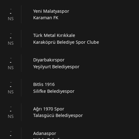
-
Yeni Malatyaspor
-
Karaman FK
NS
-
Türk Metal Kırıkkale
-
Karaköprü Belediye Spor Clube
NS
-
Diyarbakırspor
-
Yeşilyurt Belediyespor
NS
-
Bitlis 1916
-
Silifke Belediyespor
NS
-
Ağrı 1970 Spor
-
Talasgücü Belediyespor
NS
-
Adanaspor
-