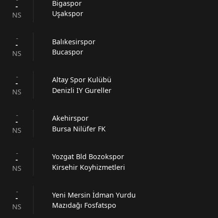
Bigaspor
-
Uşakspor
NS
-
Balıkesirspor
-
Bucaspor
NS
-
Altay Spor Kulübü
-
Denizli IY Gureller
NS
-
Akehirspor
-
Bursa Nilüfer FK
NS
-
Yozgat Bld Bozokspor
-
Kirsehir Koyhizmetleri
NS
-
Yeni Mersin İdman Yurdu
-
Mazıdağı Fosfatspo
NS