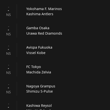
-
Yokohama F. Marinos
-
Kashima Antlers
NS
-
Gamba Osaka
-
Urawa Red Diamonds
NS
-
Avispa Fukuoka
-
Vissel Kobe
NS
-
FC Tokyo
-
Machida Zelvia
NS
-
Nagoya Grampus
-
Shimizu S-Pulse
NS
-
Kashiwa Reysol
-