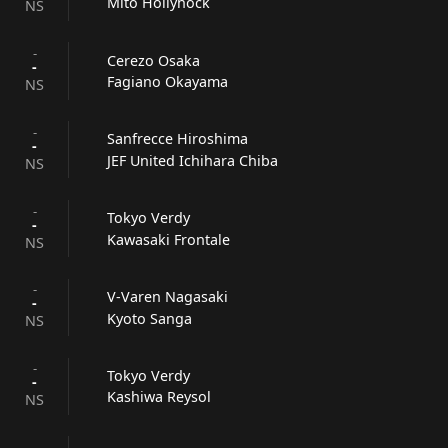
Mito Hollyhock
NS
-
Cerezo Osaka
-
Fagiano Okayama
NS
-
Sanfrecce Hiroshima
-
JEF United Ichihara Chiba
NS
-
Tokyo Verdy
-
Kawasaki Frontale
NS
-
V-Varen Nagasaki
-
Kyoto Sanga
NS
-
Tokyo Verdy
-
Kashiwa Reysol
NS
-