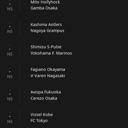
Mito Hollyhock
-
Gamba Osaka
NS
-
Kashima Antlers
-
Nagoya Grampus
NS
-
Shimizu S-Pulse
-
Yokohama F. Marinos
NS
-
Fagiano Okayama
-
V-Varen Nagasaki
NS
-
Avispa Fukuoka
-
Cerezo Osaka
NS
-
Vissel Kobe
-
FC Tokyo
NS