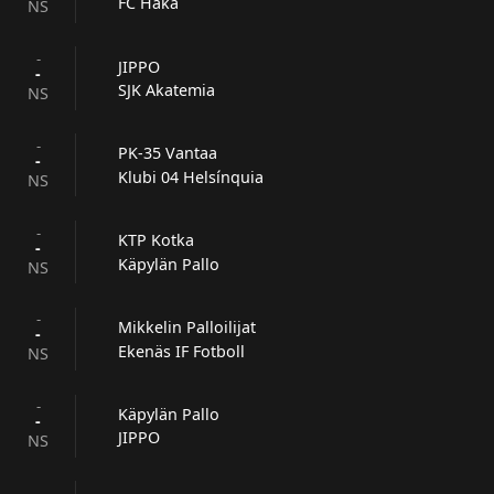
FC Haka
NS
-
JIPPO
-
SJK Akatemia
NS
-
PK-35 Vantaa
-
Klubi 04 Helsínquia
NS
-
KTP Kotka
-
Käpylän Pallo
NS
-
Mikkelin Palloilijat
-
Ekenäs IF Fotboll
NS
-
Käpylän Pallo
-
JIPPO
NS
-