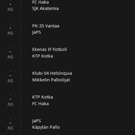
FC Haka
-
SJK Akatemia
NS
-
PK-35 Vantaa
-
JaPS
NS
-
Ekenäs IF Fotboll
-
KTP Kotka
NS
-
Klubi 04 Helsínquia
-
Mikkelin Palloilijat
NS
-
KTP Kotka
-
FC Haka
NS
-
JaPS
-
Käpylän Pallo
NS