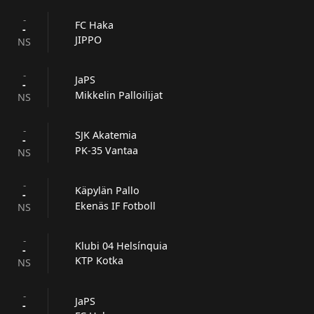
-
FC Haka
-
JIPPO
NS
-
JaPS
-
Mikkelin Palloilijat
NS
-
SJK Akatemia
-
PK-35 Vantaa
NS
-
Käpylän Pallo
-
Ekenäs IF Fotboll
NS
-
Klubi 04 Helsínquia
-
KTP Kotka
NS
-
JaPS
-