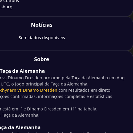
e Cottbus
gsburg
Notícias
cht Braunschweig
Union Berlim
Sem dados disponíveis
ddeloh
Heidenheim 1846
Sobre
 Taça da Alemanha
uisburgo
ersberg
rn vs Dínamo Dresden próximo pela Taça da Alemanha em Aug
 UTC, o jogo principal da Taça da Alemanha.
 Rhynern vs Dínamo Dresden
com resultados em direto,
utonia St. Tönis
ções confirmadas, informações completas e estatísticas
cht Frankfurt
n está em -º e Dínamo Dresden em 11º na tabela.
a Taça da Alemanha.
cher FC
e 04
Taça da Alemanha