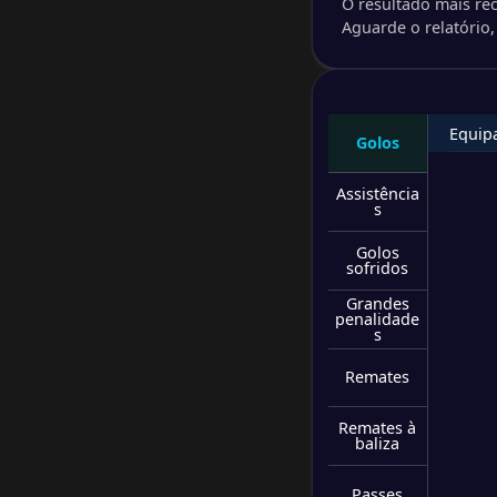
O resultado mais re
-
Aguarde o relatório, 
Eintra
-
RB Lei
NS
-
Phöni
-
Equip
Golos
SC Pa
NS
Assistência
-
FC Vik
s
-
1. FC
NS
Golos
sofridos
-
Erzge
-
Grandes
penalidade
TSG H
NS
s
-
Remates
SV We
-
Bayer 
NS
Remates à
baliza
-
TSV Sc
-
Passes
Borus