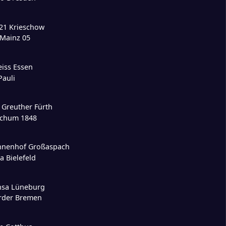
21 Krieschow
 Mainz 05
iss Essen
Pauli
 Greuther Fürth
ochum 1848
nnenhof Großaspach
a Bielefeld
nsa Lüneburg
rder Bremen