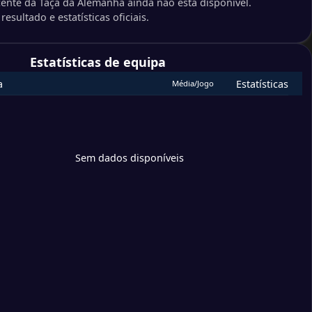
cente da Taça da Alemanha ainda não está disponível.
resultado e estatísticas oficiais.
cht Tréveris
pzig
Estatísticas de equipa
x Lübeck
a
Estatísticas
Média/Jogo
derborn 07
toria Colónia
 Nuremberga
Sem dados disponíveis
birge Aue
offenheim
hen Wiesbaden
04 Leverkusen
hott Mainz
sia Monchengladbach