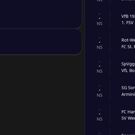
-
VfB 19
-
1. FSV
NS
-
Rot-We
-
FC St. 
NS
-
SpVgg
-
VfL B
NS
-
SG So
-
Armini
NS
-
FC Ha
-
SV We
NS
-