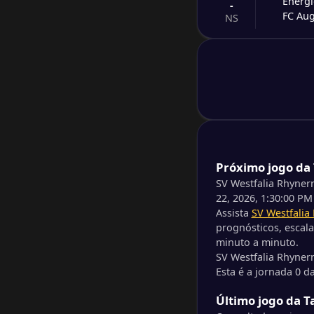
Energi
-
FC Au
NS
-
Eintra
-
1. FC 
NS
-
SSV Je
-
1. FC 
NS
-
Próximo jogo da
MSV D
-
SV Elv
SV Westfalia Rhyne
NS
22, 2026, 1:30:00 PM
Assista
SV Westfalia
-
DJK Te
-
prognósticos, escala
Eintra
NS
minuto a minuto.
SV Westfalia Rhyner
Esta é a jornada 0 d
-
Halles
-
Schalk
NS
Último jogo da 