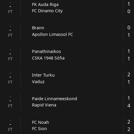
-
1
FK Auda Riga
-
0
FC Dinamo City
FT
-
0
Brann
-
1
Apollon Limassol FC
FT
-
1
Panathinaikos
-
1
CSKA 1948 Sófia
FT
-
2
Inter Turku
-
1
Vaduz
FT
-
1
Paide Linnameeskond
-
4
Rapid Viena
FT
-
2
FC Noah
-
2
FC Sion
FT