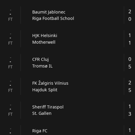
-
2
Baumit Jablonec
-
0
Riga Football School
FT
-
1
HJK Helsinki
-
1
Motherwell
FT
-
0
CFR Cluj
-
5
Tromsø IL
FT
-
2
FK Žalgiris Vilnius
-
5
Hajduk Split
FT
-
1
Sheriff Tiraspol
-
3
St. Gallen
FT
-
1
Riga FC
-