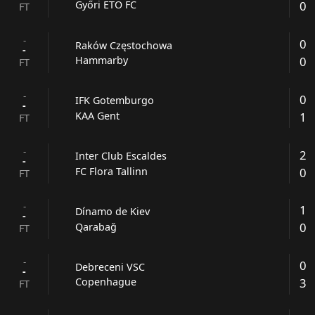
0
Győri ETO FC
FT
-
0
Raków Częstochowa
-
0
Hammarby
FT
-
0
IFK Gotemburgo
-
1
KAA Gent
FT
-
2
Inter Club Escaldes
-
0
FC Flora Tallinn
FT
-
1
Dínamo de Kiev
-
0
Qarabağ
FT
-
0
Debreceni VSC
-
3
Copenhague
FT