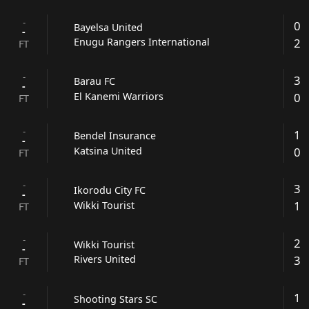
-
0
Bayelsa United
-
2
Enugu Rangers International
FT
-
3
Barau FC
-
0
El Kanemi Warriors
FT
-
1
Bendel Insurance
-
0
Katsina United
FT
-
3
Ikorodu City FC
-
1
Wikki Tourist
FT
-
2
Wikki Tourist
-
3
Rivers United
FT
-
1
Shooting Stars SC
-