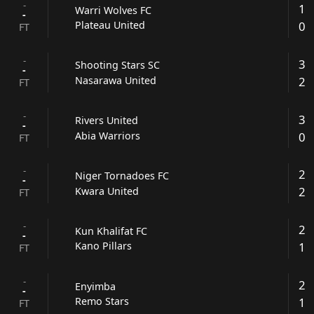
-
1
Warri Wolves FC
-
0
Plateau United
FT
-
3
Shooting Stars SC
-
2
Nasarawa United
FT
-
3
Rivers United
-
0
Abia Warriors
FT
-
2
Niger Tornadoes FC
-
2
Kwara United
FT
-
2
Kun Khalifat FC
-
1
Kano Pillars
FT
-
2
Enyimba
-
1
Remo Stars
FT