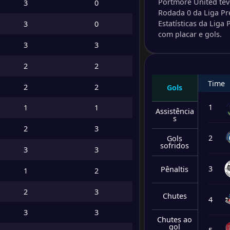
Portmore United teve
3
0
-
Rodada 0 da Liga Pr
Spanis
-
Estatísticas da Liga
3
0
Racing
FT
com placar e gols.
3
3
-
Chape
-
2
2
Arnett
FT
Time
2
2
Gols
-
Racing
-
Portm
1
1
1
FT
Assistência
s
2
3
-
Cavali
2
Gols
-
sofridos
Water
FT
3
3
3
Pênaltis
1
2
-
Water
-
Cavali
FT
2
3
Chutes
4
3
3
-
Portm
Chutes ao
-
gol
Racing