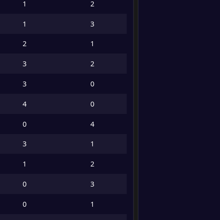
Bolas na
1
2
trave
13
1
3
Drible
2
1
14
Dribles
certos
3
2
Impedime
3
0
ntos
4
0
Escanteios
0
4
Cruzament
os
3
1
Precisão
de
1
2
cruzament
os
0
3
Bolas
longas
0
1
Precisão
de bolas