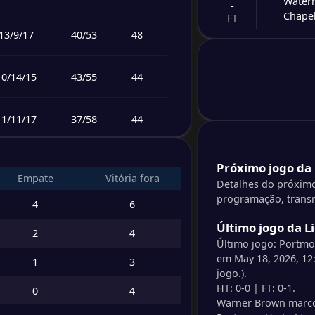
Water
-
Chape
FT
13
/
9
/
17
40
/
53
48
-
Treas
-
Molyn
FT
10
/
14
/
15
43
/
55
44
-
Portm
-
11
/
11
/
17
37
/
58
44
Tivoli
FT
9
/
15
/
15
45
/
47
42
-
Próximo jogo da 
Mount
-
Empate
Vitória fora
Monte
Detalhes do próximo
FT
programação, transm
9
/
12
/
18
53
/
73
39
4
6
-
Cavali
Último jogo da L
-
2
4
Harbo
FT
Último jogo: Portmo
7
/
5
/
27
25
/
111
26
em May 18, 2026, 12
1
3
jogo.).
-
Water
-
HT: 0-0 | FT: 0-1.
0
4
Dunbe
FT
Warner Brown marcou