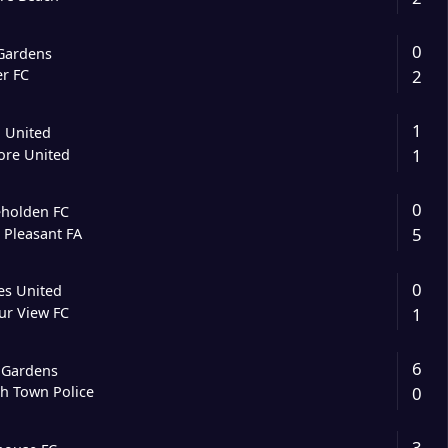
0
 Gardens
2
er FC
1
 United
1
ore United
0
holden FC
5
 Pleasant FA
0
es United
1
ur View FC
6
 Gardens
0
h Town Police
3