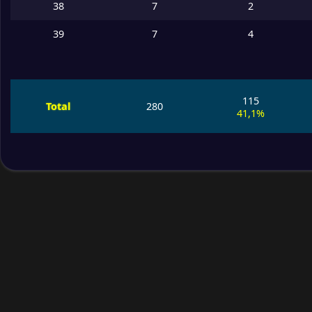
38
7
2
39
7
4
115
Total
280
41,1%