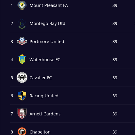
1
Mount Pleasant FA
39
2
Montego Bay Utd
39
3
Portmore United
39
4
Waterhouse FC
39
5
Cavalier FC
39
6
Racing United
39
7
Arnett Gardens
39
8
Chapelton
39