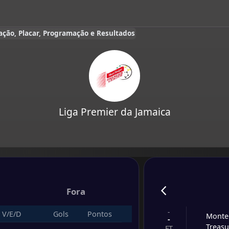
cação, Placar, Programação e Resultados
Liga Premier da Jamaica
Fora
-
V/E/D
Gols
Pontos
Monte
-
Treas
FT