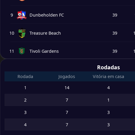
9
Dunbeholden FC
39
10
Treasure Beach
39
11
Tivoli Gardens
39
Rodadas
12
Molynes United
39
Rodada
Jogados
Vitória em casa
13
Harbour View FC
39
1
14
4
2
7
1
14
Spanish Town Police
39
3
7
3
4
7
3