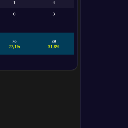
longas
1
4
Desarmes
0
3
Faltas
Sofreu
76
89
faltas
27,1%
31,8%
Perdas de
posse