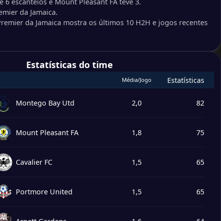
 6 escanteios e Mount Pleasant FA teve 3.
0
emier da Jamaica.
h Town Police
 Premier da Jamaica mostra os últimos 10 H2H e jogos recentes
4
 United
2
lton
7
Estatísticas do time
 Gardens
Estatísticas
Média/Jogo
3
 United
3
ore United
Montego Bay Utd
2,0
82
2
er FC
Mount Pleasant FA
1,8
75
2
house FC
Cavalier FC
1,5
65
0
house FC
2
er FC
Portmore United
1,5
65
2
ore United
0
 United