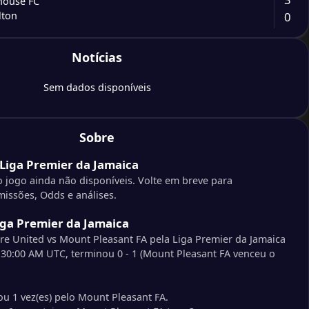
house FC
0
lton
0
Notícias
ure Beach
2
es United
Sem dados disponíveis
3
ore United
0
 Gardens
Sobre
2
Liga Premier da Jamaica
 Pleasant FA
1
go Bay Utd
 jogo ainda não disponíveis. Volte em breve para
issões, Odds e análises.
2
er FC
iga Premier da Jamaica
1
ur View FC
re United vs Mount Pleasant FA pela Liga Premier da Jamaica
:30:00 AM UTC, terminou 0 - 1 (Mount Pleasant FA venceu o
4
house FC
0
holden FC
 1 vez(es) pelo Mount Pleasant FA.