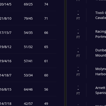
20
/
14
/
5
69
/
25
74
-
Tivoli
-
Cavali
21
/
8
/
10
79
/
45
71
FT
-
Racing
17
/
15
/
7
54
/
35
66
-
Portm
FT
19
/
8
/
12
51
/
32
65
-
Dunbe
-
Mount
FT
19
/
4
/
16
57
/
41
61
-
Molyn
-
Harbo
FT
14
/
18
/
7
53
/
34
60
-
Arnett
-
16
/
8
/
15
64
/
46
56
Spanis
FT
14
/
7
/
18
42
/
57
49
-