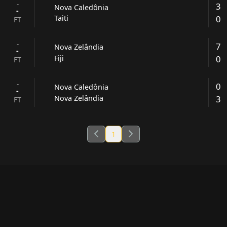
-
3
Nova Caledônia
-
0
Taiti
FT
-
7
Nova Zelândia
-
0
Fiji
FT
-
0
Nova Caledônia
-
3
Nova Zelândia
FT
1