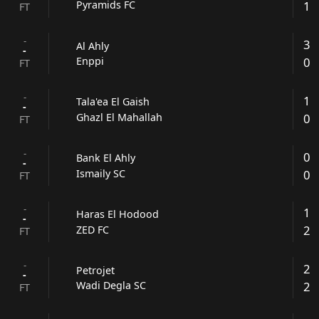
1
Pyramids FC
FT
-
3
Al Ahly
-
0
Enppi
FT
-
1
Tala'ea El Gaish
-
0
Ghazl El Mahallah
FT
-
0
Bank El Ahly
-
0
Ismaily SC
FT
-
1
Haras El Hodood
-
2
ZED FC
FT
-
2
Petrojet
-
2
Wadi Degla SC
FT