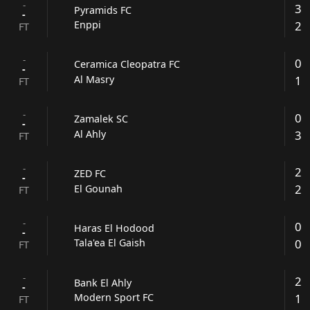
-
3
Pyramids FC
-
2
Enppi
FT
-
0
Ceramica Cleopatra FC
-
1
Al Masry
FT
-
0
Zamalek SC
-
3
Al Ahly
FT
-
2
ZED FC
-
2
El Gounah
FT
-
0
Haras El Hodood
-
0
Tala'ea El Gaish
FT
-
2
Bank El Ahly
-
1
Modern Sport FC
FT