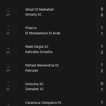
-
0
Ghazl El Mahallah
-
0
Ismaily SC
FT
-
1
Pharco
-
1
El Mokawloon El Arab
FT
-
1
Wadi Degla SC
-
2
Kahraba Ismailia
FT
-
1
Ittihad Alexandria SC
-
2
Petrojet
FT
-
0
Smouha SC
-
1
Zamalek SC
FT
-
1
Ceramica Cleopatra FC
-