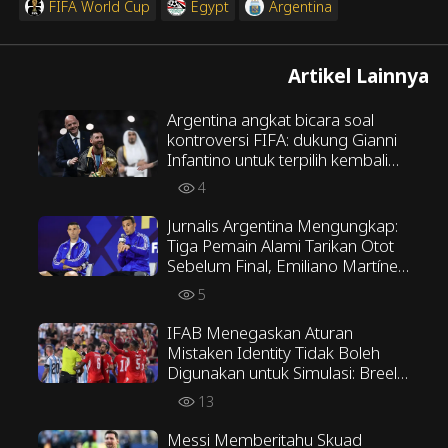
FIFA World Cup
Egypt
Argentina
Artikel Lainnya
Argentina angkat bicara soal
kontroversi FIFA: dukung Gianni
Infantino untuk terpilih kembali
sebagai Presiden FIFA
4
Jurnalis Argentina Mengungkap:
Tiga Pemain Alami Tarikan Otot
Sebelum Final, Emiliano Martínez
Menentang Taktik Scaloni
5
IFAB Menegaskan Aturan
Mistaken Identity Tidak Boleh
Digunakan untuk Simulasi: Breel
Embolo Seharusnya Tidak
13
Mendapat Kartu Kuning Kedua
Messi Memberitahu Skuad