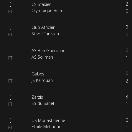
-
2
CS Sfaxien
-
0
Olympique Beja
FT
-
2
Club Africain
-
0
Stade Tunisien
FT
-
0
AS Ben Guerdane
-
1
AS Soliman
FT
-
0
Gabes
-
2
JS Kairouan
FT
-
3
Zarzis
-
1
ES du Sahel
FT
-
0
US Monastirienne
-
1
Etoile Metlaoui
FT