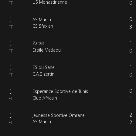
0
US Monastirienne
FT
-
0
AS Marsa
-
3
CS Sfaxien
FT
-
1
Zarzis
-
0
Etoile Metlaoui
FT
-
1
ES du Sahel
-
0
C.A.Bizertin
FT
-
0
Esperance Sportive de Tunis
-
1
Club Africain
FT
-
2
Jeunesse Sportive Omrane
-
2
AS Marsa
FT