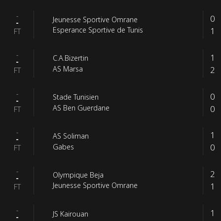
-
0
Jeunesse Sportive Omrane
-
1
Esperance Sportive de Tunis
FT
-
1
C.A.Bizertin
-
2
AS Marsa
FT
-
0
Stade Tunisien
-
0
AS Ben Guerdane
FT
-
1
AS Soliman
-
0
Gabes
FT
-
2
Olympique Beja
-
1
Jeunesse Sportive Omrane
FT
-
1
JS Kairouan
-