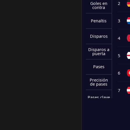
2
Goles en
contra
2
/
0
/
1
5
/
3
6
3
Penaltis
2
/
0
/
1
5
/
5
6
Disparos
4
1
/
1
/
1
4
/
4
4
Disparos a
puerta
5
0
/
1
/
2
3
/
5
1
Pases
6
Precisión
de pases
7
Pases clave
8
Intercepcio
nes
Disparos
9
bloqueado