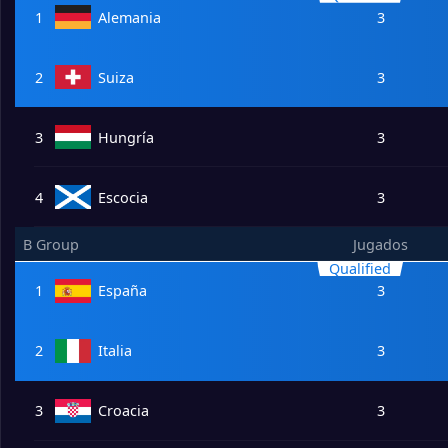
1
Alemania
3
2
Suiza
3
3
Hungría
3
4
Escocia
3
B Group
Jugados
Qualified
1
España
3
2
Italia
3
3
Croacia
3