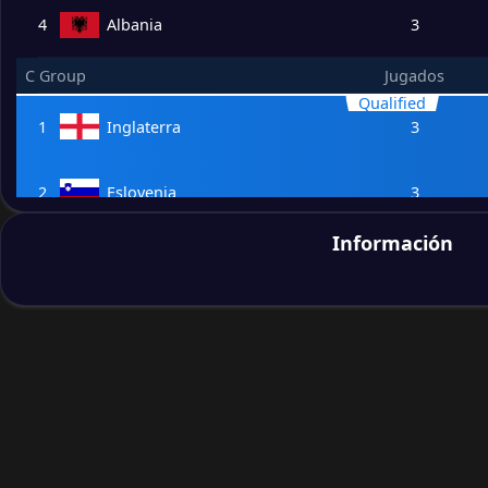
4
Albania
3
C Group
Jugados
Qualified
1
Inglaterra
3
2
Eslovenia
3
Información
3
Dinamarca
3
4
Serbia
3
D Group
Jugados
Qualified
1
Austria
3