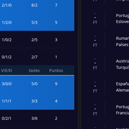
2
/
1
/
0
8
/
2
7
-
Portug
-
Eslove
1
/
2
/
0
5
/
3
5
FT
-
Ruman
1
/
0
/
2
2
/
5
3
-
Países
FT
0
/
1
/
2
2
/
7
1
-
Austri
-
Turqu
FT
V/E/D
Goles
Puntos
-
3
/
0
/
0
5
/
0
9
Españ
-
Alema
FT
1
/
1
/
1
3
/
3
4
-
Portug
-
Franci
FT
0
/
2
/
1
3
/
6
2
-