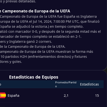
s y previas detalladas.
de Campeonato de Europa de la UEFA
e Campeonato de Europa de la UEFA fue España vs Inglaterra
opa de la UEFA el Jul 14, 2024, 7:00:00 PM UTC, que finalizó
España se adjudicó la victoria.) en tiempo completo.
alizó con marcador 0-0, y después de la segunda mitad más el
marcador de tiempo completo se estableció en 2-1.
rs y Inglaterra ganó 2 corners.
 de la Campeonato de Europa de la UEFA.
 Campeonato de Europa de la UEFA muestran la forma más
s 10 partidos H2H (enfrentamientos directos) y fixtures
dores y goles.
Estadísticas de Equipos
Promedio/Partid
o
Estadísticas
o
España
2,1
15