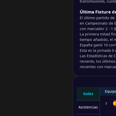
1
/
2
/
0
2
/
1
5
transmisiones, cuota
Última Fixture 
1
/
1
/
1
4
/
4
4
El último partido d
en Campeonato de Eur
con marcador 2 - 1 (
0
/
1
/
2
3
/
6
1
La primera mitad fin
tiempo añadido, el 
V/E/D
Goles
Puntos
España ganó 10 corne
Esta es la jornada 0
Las Estadísticas de
1
/
1
/
1
4
/
3
4
reciente, los último
recientes con marca
1
/
1
/
1
2
/
1
4
1
/
1
/
1
3
/
3
4
Equip
Goles
1
/
1
/
1
2
/
4
4
1
Asistencias
V/E/D
Goles
Puntos