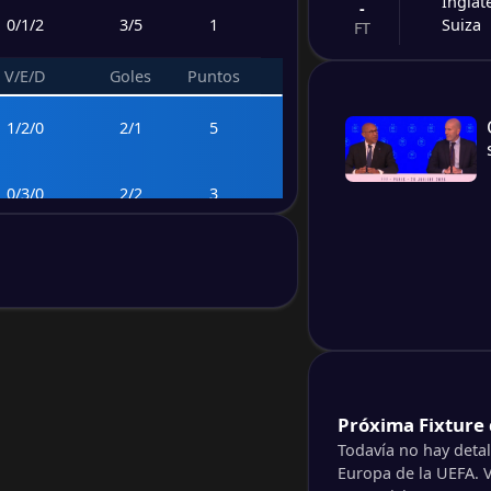
Inglat
-
0
/
1
/
2
3
/
5
1
Suiza
FT
V/E/D
Goles
Puntos
-
Países
-
Turqu
FT
1
/
2
/
0
2
/
1
5
-
Españ
-
0
/
3
/
0
2
/
2
3
Franci
FT
-
0
/
3
/
0
2
/
2
3
Países
-
Inglat
FT
0
/
2
/
1
1
/
2
2
-
Españ
-
Inglat
FT
V/E/D
Goles
Puntos
Próxima Fixture
2
/
0
/
1
6
/
4
6
Todavía no hay deta
Europa de la UEFA. V