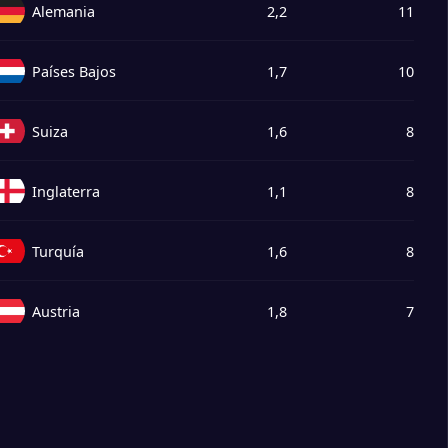
Alemania
2,2
11
Países Bajos
1,7
10
Suiza
1,6
8
Inglaterra
1,1
8
Turquía
1,6
8
Austria
1,8
7
Georgia
1,3
5
Portugal
1,0
5