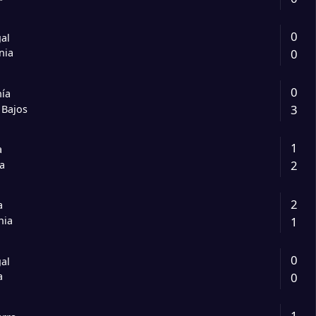
0
al
0
nia
0
ía
3
 Bajos
1
a
2
ía
2
a
1
nia
0
al
0
a
1