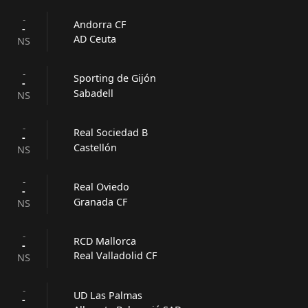
-
Andorra CF
-
AD Ceuta
NS
-
Sporting de Gijón
-
Sabadell
NS
-
Real Sociedad B
-
Castellón
NS
-
Real Oviedo
-
Granada CF
NS
-
RCD Mallorca
-
Real Valladolid CF
NS
-
UD Las Palmas
-