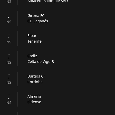
Albacete Balompié SAD
NS
-
Girona FC
-
CD Leganés
NS
-
Eibar
-
Tenerife
NS
-
Cádiz
-
Celta de Vigo B
NS
-
Burgos CF
-
Córdoba
NS
-
Almería
-
Eldense
NS
-