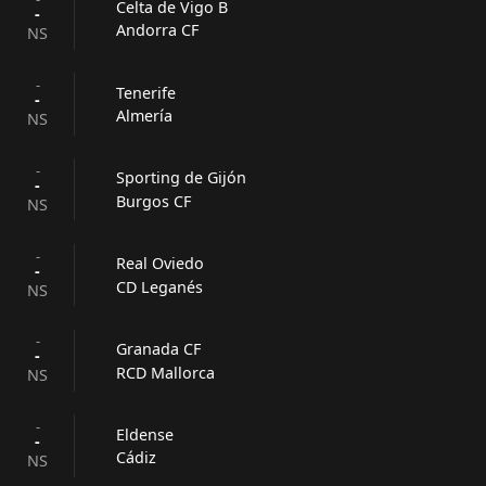
Celta de Vigo B
-
Andorra CF
NS
-
Tenerife
-
Almería
NS
-
Sporting de Gijón
-
Burgos CF
NS
-
Real Oviedo
-
CD Leganés
NS
-
Granada CF
-
RCD Mallorca
NS
-
Eldense
-
Cádiz
NS