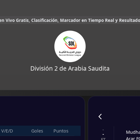
 en Vivo Gratis, Clasificación, Marcador en Tiempo Real y Resultad
División 2 de Arabia Saudita
-
V/E/D
Goles
Puntos
Mudh
-
Arar F
FT