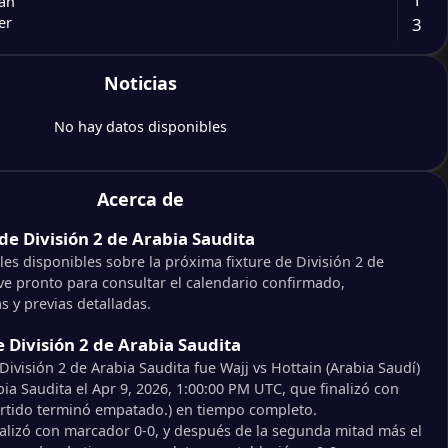
tah
3
er
4
Noticias
q
1
wdhah
No hay datos disponibles
2
rq
0
d FC(SA)
Acerca de
2
de División 2 de Arabia Saudita
el
1
 FC
les disponibles sobre la próxima fixture de División 2 de
ve pronto para consultar el calendario confirmado,
s y previas detalladas.
3
h
1
n SC
e División 2 de Arabia Saudita
División 2 de Arabia Saudita fue Wajj vs Hottain (Arabia Saudí)
bia Saudita el Apr 9, 2026, 1:00:00 PM UTC, que finalizó con
3
shm
partido terminó empatado.) en tiempo completo.
1
alizó con marcador 0-0, y después de la segunda mitad más el