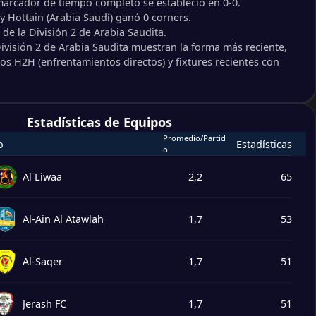
marcador de tiempo completo se estableció en 0-0.
4
y Hottain (Arabia Saudí) ganó 0 corners.
ji
 de la División 2 de Arabia Saudita.
4
 Al Atawlah
División 2 de Arabia Saudita muestran la forma más reciente,
dos H2H (enfrentamientos directos) y fixtures recientes con
1
joom
0
Estadísticas de Equipos
1
esar
Promedio/Partid
o
Estadísticas
1
alah
o
Al Liwaa
2,2
65
1
wkab
1
ryah
Al-Ain Al Atawlah
1,7
53
3
ryah
1
tah
Al-Saqer
1,7
51
0
Jerash FC
1,7
51
0
n (Arabia Saudí)