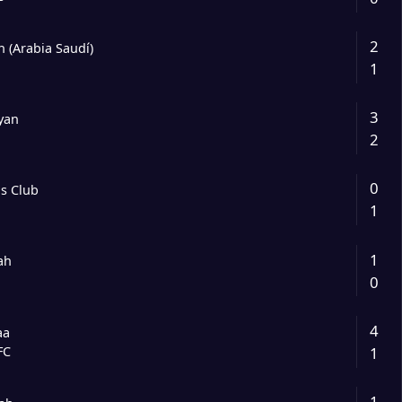
2
n (Arabia Saudí)
1
3
yan
2
0
s Club
1
a
1
ah
0
4
aa
1
FC
1