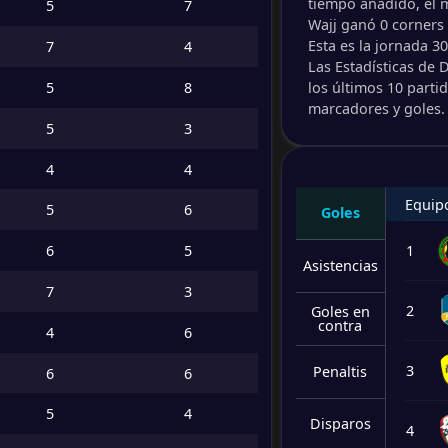
tiempo añadido, el 
5
7
1
/
3
/
26
16
/
77
6
-
Wajj ganó 0 corners 
Al Tara
-
Esta es la jornada 30
7
4
Al-Ain
FT
Las Estadísticas de 
5
8
los últimos 10 parti
-
Al-No
marcadores y goles.
-
5
3
Al-Jeel
FT
4
4
-
Al Ent
-
Equip
Al-Sho
5
6
FT
Goles
6
5
1
-
Asistencias
Al-Ka
-
Al Nai
FT
7
3
2
Goles en
contra
4
6
-
Al Nai
-
Al-Qo
FT
3
Penaltis
6
6
5
4
-
Disparos
Wajj
-
4
Hottai