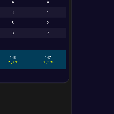
4
4
rojas
12
4
1
Golpe al
poste
13
3
2
Regate
3
7
14
Regates
exitosos
15
Fueras de
juego
143
147
29,7 %
30,5 %
16
Saques de
esquina
17
Centros
Precisión
18
de centros
Balones
largos
19