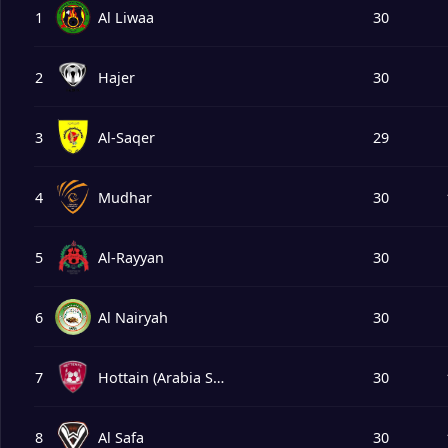
1
Al Liwaa
30
2
Hajer
30
3
Al-Saqer
29
4
Mudhar
30
5
Al-Rayyan
30
6
Al Nairyah
30
7
Hottain (Arabia Saudí)
30
8
Al Safa
30