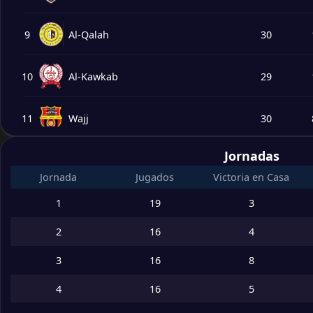
9
Al-Qalah
30
10
Al-Kawkab
29
11
Wajj
30
Jornadas
12
Al-Qotah
30
Jornada
Jugados
Victoria en Casa
13
Al Qous Club
30
1
19
3
2
16
4
14
Arar FC
30
3
16
8
15
Bisha FC
30
4
16
5