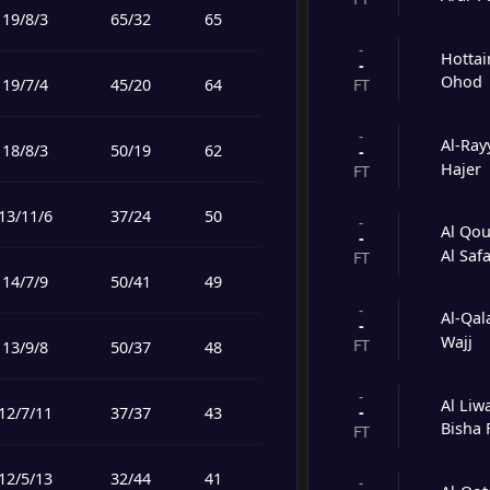
19
/
8
/
3
65
/
32
65
-
Hottai
-
Ohod
19
/
7
/
4
45
/
20
64
FT
-
Al-Ray
18
/
8
/
3
50
/
19
62
-
Hajer
FT
13
/
11
/
6
37
/
24
50
-
Al Qou
-
Al Saf
FT
14
/
7
/
9
50
/
41
49
-
Al-Qal
-
Wajj
FT
13
/
9
/
8
50
/
37
48
-
Al Liw
-
12
/
7
/
11
37
/
37
43
Bisha 
FT
12
/
5
/
13
32
/
44
41
-