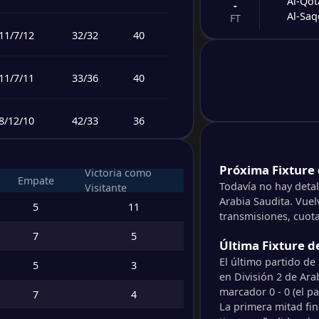
Al-Qo
-
Al-Saq
FT
11
/
7
/
12
32
/
32
40
-
Tuwai
-
Al-Ra
FT
11
/
7
/
11
33
/
36
40
-
Al-Sha
-
8
/
12
/
10
42
/
33
36
Al-Sad
FT
8
/
11
/
11
41
/
41
35
-
Próxima Fixture 
Al Sah
Victoria como
-
Empate
Jerash
Todavía no hay detal
FT
Visitante
Arabia Saudita. Vuel
8
/
9
/
13
36
/
39
33
5
11
transmisiones, cuota
-
Jubba
-
7
5
Najra
FT
Última Fixture d
8
/
4
/
18
38
/
61
28
El último partido de 
5
3
en División 2 de Ara
-
Al-Wa
-
2
/
9
/
19
21
/
52
15
marcador 0 - 0 (el 
7
4
Afief
FT
La primera mitad fin