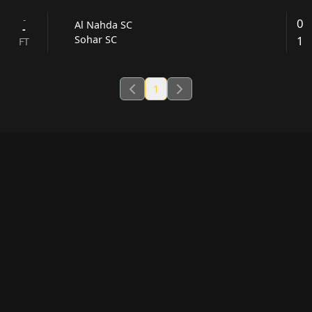
-
0
Al Nahda SC
-
1
Sohar SC
FT
1