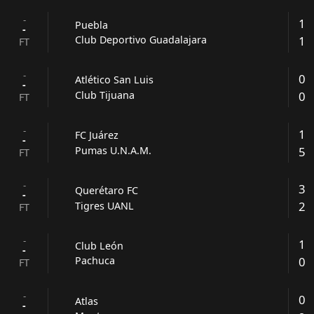
-
1
Puebla
-
1
Club Deportivo Guadalajara
FT
-
0
Atlético San Luis
-
0
Club Tijuana
FT
-
1
FC Juárez
-
5
Pumas U.N.A.M.
FT
-
3
Querétaro FC
-
2
Tigres UANL
FT
-
1
Club León
-
0
Pachuca
FT
-
0
Atlas
-