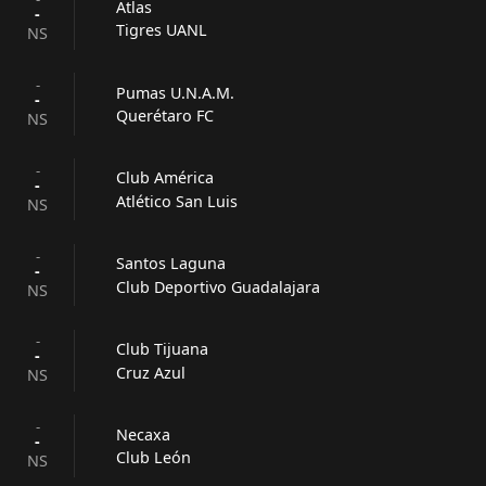
Atlas
-
Tigres UANL
NS
-
Pumas U.N.A.M.
-
Querétaro FC
NS
-
Club América
-
Atlético San Luis
NS
-
Santos Laguna
-
Club Deportivo Guadalajara
NS
-
Club Tijuana
-
Cruz Azul
NS
-
Necaxa
-
Club León
NS