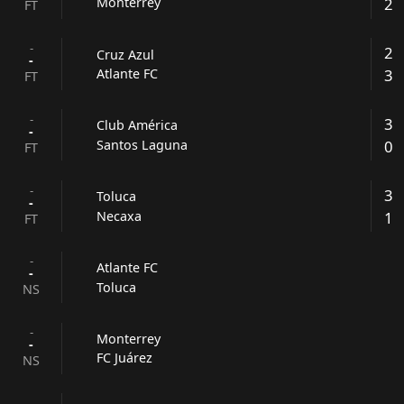
2
Monterrey
FT
-
2
Cruz Azul
-
3
Atlante FC
FT
-
3
Club América
-
0
Santos Laguna
FT
-
3
Toluca
-
1
Necaxa
FT
-
Atlante FC
-
Toluca
NS
-
Monterrey
-
FC Juárez
NS
-